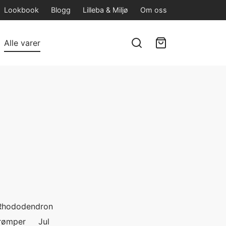
Lookbook
Blogg
Lilleba & Miljø
Om oss
Alle varer
Rhododendron
rømper
Jul