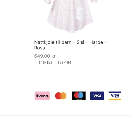
Nattkjole til barn – Sisi – Harpe –
Rosa
649.00
kr
146-152
158-164
This
Velg størrelse
product
has
multiple
variants.
The
options
may