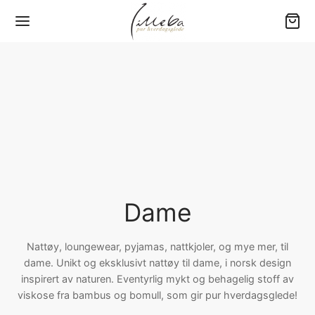
Tilbake
Tilbake
Tilbake
Tilbake
Tilbake
Y (0-3 ÅR)
RN
ME
RE
GETØY
er
jamas
jamas
ngewear
80 – Baby
yer
sett
sett
jamas
00 – Barneseng
Dame
bukser
bukser
bukser
200 – Standard
Nattøy, loungewear, pyjamas, nattkjoler, og mye mer, til
dame. Unikt og eksklusivt nattøy til dame, i norsk design
e drakter
er
amas overdeler
er
220 – Ekstra lengde
inspirert av naturen. Eventyrlig mykt og behagelig stoff av
viskose fra bambus og bomull, som gir pur hverdagsglede!
ehør
kjoler
kjoler
jorter
×220 – Dobbeltdyne