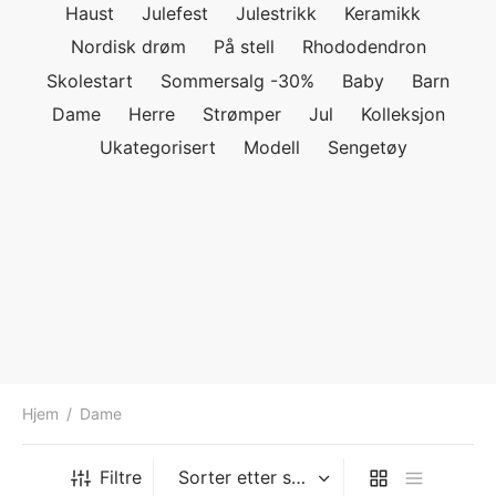
Haust
Julefest
Julestrikk
Keramikk
ngewear
genkåper
rshorts
trekk
Nordisk drøm
På stell
Rhododendron
Skolestart
Sommersalg -30%
Baby
Barn
ehør
skjorter
piece
n/teppe
Dame
Herre
Strømper
Jul
Kolleksjon
piece
Ukategorisert
Modell
Sengetøy
ngewear
ehør
Hjem
/
Dame
Filtre