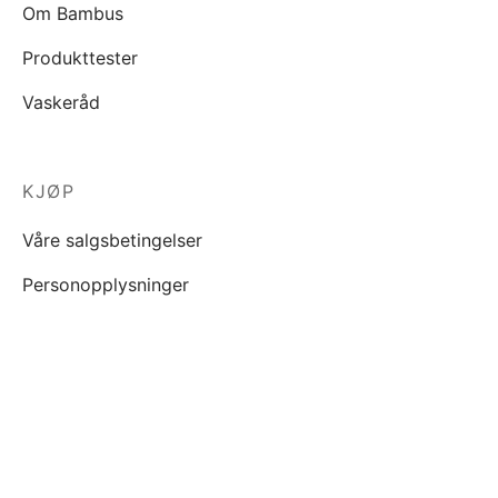
Om Bambus
Produkttester
Vaskeråd
KJØP
Våre salgsbetingelser
Personopplysninger
INSPIRASJON
Blogg
Lookbook
FILTRER PÅ PRIS