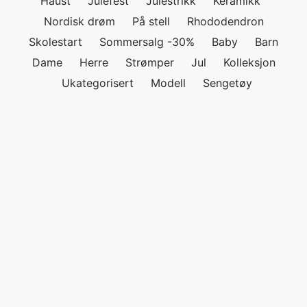
Haust
Julefest
Julestrikk
Keramikk
Nordisk drøm
På stell
Rhododendron
Skolestart
Sommersalg -30%
Baby
Barn
Dame
Herre
Strømper
Jul
Kolleksjon
Ukategorisert
Modell
Sengetøy