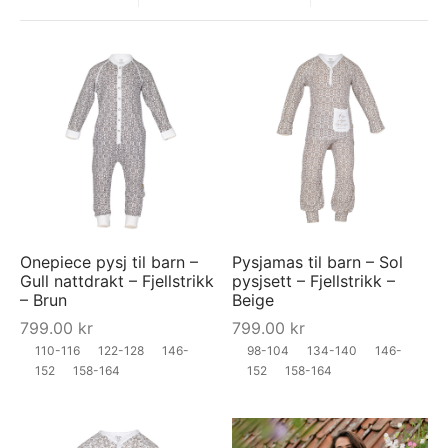
Onepiece pysj til barn –
Pysjamas til barn – Sol
Gull nattdrakt – Fjellstrikk
pysjsett – Fjellstrikk –
– Brun
Beige
799.00
kr
799.00
kr
110-116
122-128
146-
98-104
134-140
146-
152
158-164
152
158-164