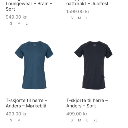
Loungewear – Bram –
nattdrakt – Julefest
Sort
1599.00
kr
949.00
kr
S
M
L
S
M
L
T-skjorte til herre –
T-skjorte til herre –
Anders – Mørkeblå
Anders – Sort
499.00
kr
499.00
kr
S
M
S
M
L
XL