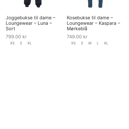
Joggebukse til dame –
Kosebukse til dame –
Loungewear – Luna –
Loungewear – Kaspara –
Sort
Mørkeblå
799.00
kr
749.00
kr
XS
S
XL
XS
S
M
L
XL
Last inn mer
FILTRER PÅ PRIS
Pris:
40 kr
—
2400 kr
Filtrer
Min.
Maksp
pris