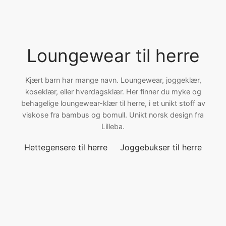
ngewear
genkåper
rshorts
trekk
ehør
skjorter
piece
n/teppe
Loungewear til herre
piece
Kjært barn har mange navn. Loungewear, joggeklær,
ngewear
koseklær, eller hverdagsklær. Her finner du myke og
behagelige loungewear-klær til herre, i et unikt stoff av
ehør
viskose fra bambus og bomull. Unikt norsk design fra
Lilleba.
Hettegensere til herre
Joggebukser til herre