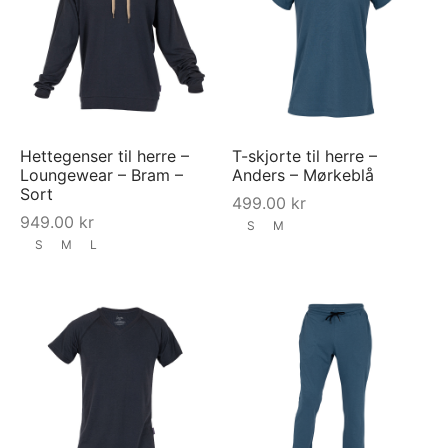
Hettegenser til herre –
T-skjorte til herre –
Loungewear – Bram –
Anders – Mørkeblå
Sort
499.00
kr
949.00
kr
S
M
S
M
L