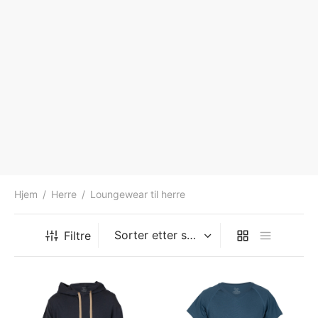
Hjem
/
Herre
/
Loungewear til herre
Filtre