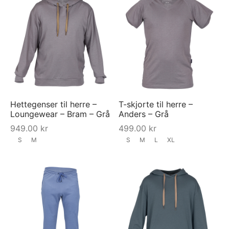
Hettegenser til herre –
T-skjorte til herre –
Loungewear – Bram – Grå
Anders – Grå
949.00
kr
499.00
kr
S
M
S
M
L
XL