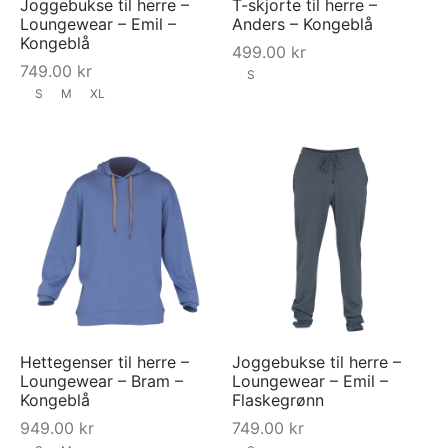
Joggebukse til herre –
T-skjorte til herre –
Loungewear – Emil –
Anders – Kongeblå
Kongeblå
499.00
kr
749.00
kr
S
S
M
XL
Hettegenser til herre –
Joggebukse til herre –
Loungewear – Bram –
Loungewear – Emil –
Kongeblå
Flaskegrønn
949.00
kr
749.00
kr