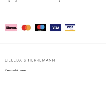
S
M
S
LILLEBA & HERREMANN
Kontakt oss
Om oss
Aktsomhetsvurdering for Lilleba & Herremann 2023
Lilleba & Miljø
FILTRER PÅ PRIS