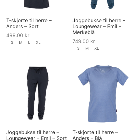
T-skjorte til herre –
Joggebukse til herre –
Anders – Sort
Loungewear – Emil –
Mørkeblå
499.00
kr
749.00
kr
S
M
L
XL
S
M
XL
Joggebukse til herre –
T-skjorte til herre –
Loungewear – Emil – Sort
Anders – Blå