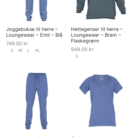
Joggebukse til herre –
Hettegenser til herre –
Loungewear – Emil – Blå
Loungewear – Bram –
Flaskegrønn
749.00
kr
949.00
kr
S
M
L
XL
S