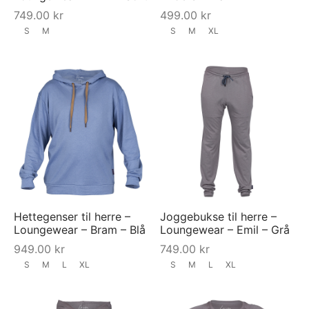
749.00
kr
499.00
kr
S
M
S
M
XL
Hettegenser til herre –
Joggebukse til herre –
Loungewear – Bram – Blå
Loungewear – Emil – Grå
949.00
kr
749.00
kr
S
M
L
XL
S
M
L
XL