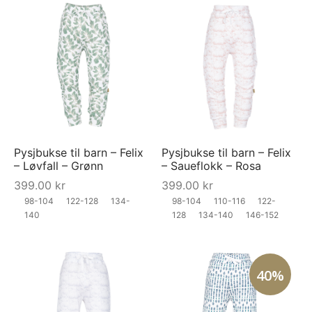
Pysjbukse til barn – Felix
Pysjbukse til barn – Felix
– Løvfall – Grønn
– Saueflokk – Rosa
399.00
kr
399.00
kr
98-104
122-128
134-
98-104
110-116
122-
140
128
134-140
146-152
40%