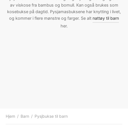
av viskose fra bambus og bomull. Kan også brukes som
ngewear
genkåper
rshorts
trekk
kosebukse på dagtid. Pysjamasbuksene har knytting i livet,
og kommer i flere mønstre og farger. Se alt
nattøy til barn
ehør
skjorter
piece
n/teppe
her.
piece
ngewear
ehør
Hjem
/
Barn
/
Pysjbukse til barn