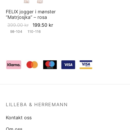
FELIX jogger i mønster
“Matrjosjka” – rosa
Original
Current
399.00
kr
199.50
kr
price was:
price is:
98-104
110-116
399.00 kr.
199.50 kr.
LILLEBA & HERREMANN
Kontakt oss
Om oss