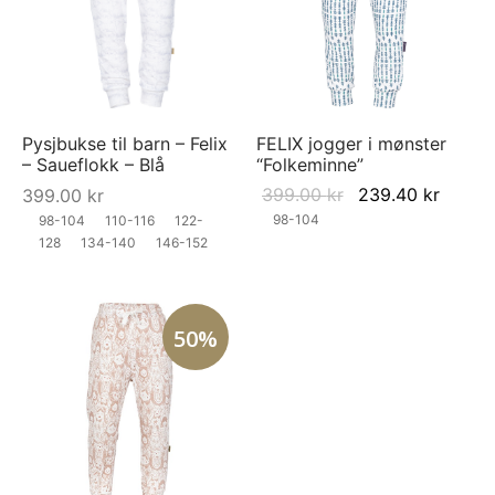
Pysjbukse til barn – Felix
FELIX jogger i mønster
– Saueflokk – Blå
“Folkeminne”
Original
Curre
399.00
kr
239.40
kr
399.00
kr
price was:
price i
98-104
98-104
110-116
122-
128
134-140
146-152
399.00 kr.
239.40
50%