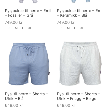
Pysjbukse til herre – Emil
Pysjbukse til herre – Emil
– Fossiler – Grå
– Keramikk – Blå
749.00
kr
749.00
kr
S
M
L
XL
S
M
L
XL
Pysj til herre – Shorts –
Pysj til herre – Shorts –
Ulrik – Blå
Ulrik – Fnugg – Beige
649.00
kr
649.00
kr