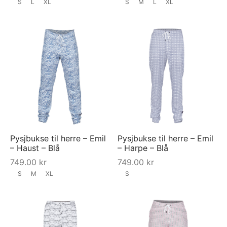
S
L
XL
S
M
L
XL
Pysjbukse til herre – Emil
Pysjbukse til herre – Emil
– Haust – Blå
– Harpe – Blå
749.00
kr
749.00
kr
S
M
XL
S