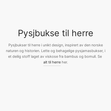
ngewear
genkåper
rshorts
trekk
ehør
skjorter
piece
n/teppe
Pysjbukse til herre
piece
ngewear
Pysjbukser til herre i unikt design, inspirert av den norske
naturen og historien. Lette og behagelige pysjamasbukser, i
ehør
et deilig stoff laget av viskose fra bambus og bomull. Se
alt til herre
her.