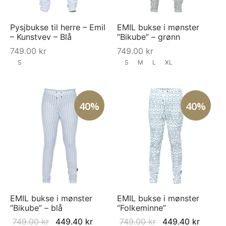
Pysjbukse til herre – Emil
EMIL bukse i mønster
– Kunstvev – Blå
“Bikube” – grønn
749.00
kr
749.00
kr
S
S
M
L
XL
40%
40%
EMIL bukse i mønster
EMIL bukse i mønster
“Bikube” – blå
“Folkeminne”
Original
Current
Original
Curren
749.00
kr
449.40
kr
749.00
kr
449.40
kr