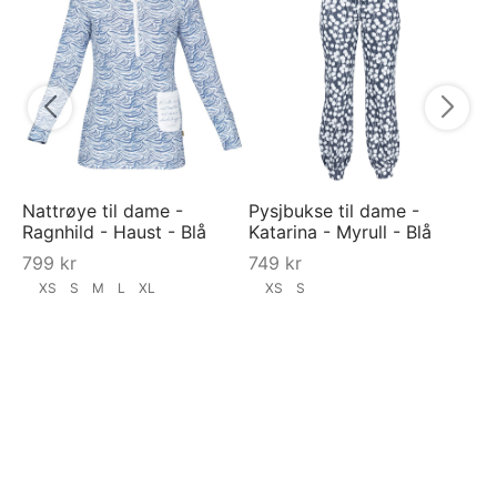
Py
py
7
Nattrøye til dame -
Pysjbukse til dame -
Ragnhild - Haust - Blå
Katarina - Myrull - Blå
799
kr
749
kr
XS
S
M
L
XL
XS
S