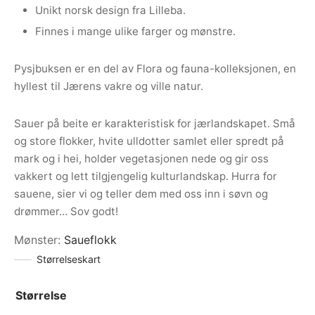
Unikt norsk design fra Lilleba.
Finnes i mange ulike farger og mønstre.
Pysjbuksen er en del av Flora og fauna-kolleksjonen, en
hyllest til Jærens vakre og ville natur.
Sauer på beite er karakteristisk for jærlandskapet. Små
og store flokker, hvite ulldotter samlet eller spredt på
mark og i hei, holder vegetasjonen nede og gir oss
vakkert og lett tilgjengelig kulturlandskap. Hurra for
sauene, sier vi og teller dem med oss inn i søvn og
drømmer… Sov godt!
Mønster
:
Saueflokk
Størrelseskart
Størrelse