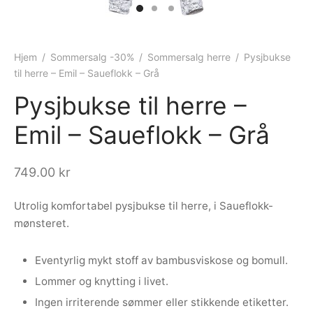
ngewear
genkåper
rshorts
trekk
ehør
skjorter
piece
n/teppe
Hjem
/
Sommersalg -30%
/
Sommersalg herre
/
Pysjbukse
til herre – Emil – Saueflokk – Grå
piece
Pysjbukse til herre –
ngewear
Emil – Saueflokk – Grå
ehør
749.00
kr
Utrolig komfortabel pysjbukse til herre, i Saueflokk-
mønsteret.
Eventyrlig mykt stoff av bambusviskose og bomull.
Lommer og knytting i livet.
Ingen irriterende sømmer eller stikkende etiketter.