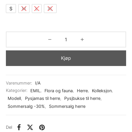
S
M
L
XL
Kjøp
Varenummer:
I/A
Kategorier:
EMIL
,
Flora og fauna
,
Herre
,
Kolleksjon
,
Modell
,
Pysjamas til herre
,
Pysjbukse til herre
,
Sommersalg -30%
,
Sommersalg herre
Del