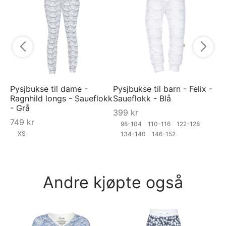
Sa
3
Pysjbukse til dame -
Pysjbukse til barn - Felix -
Ragnhild longs - Saueflokk
Saueflokk - Blå
- Grå
399
kr
749
kr
98-104
110-116
122-128
XS
134-140
146-152
Andre kjøpte også