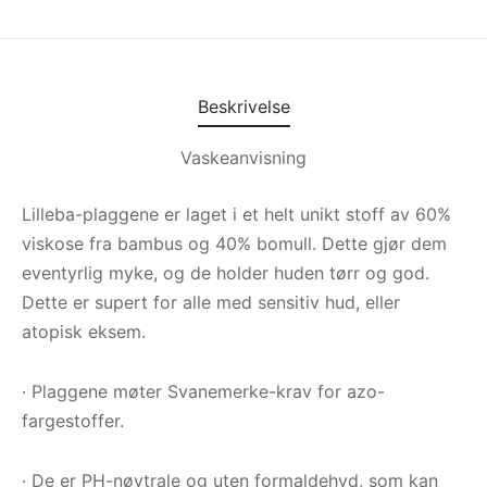
Beskrivelse
Vaskeanvisning
Lilleba-plaggene er laget i et helt unikt stoff av 60%
viskose fra bambus og 40% bomull. Dette gjør dem
eventyrlig myke, og de holder huden tørr og god.
Dette er supert for alle med sensitiv hud, eller
atopisk eksem.
· Plaggene møter Svanemerke-krav for azo-
fargestoffer.
· De er PH-nøytrale og uten formaldehyd, som kan