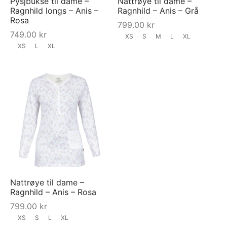
Pysjbukse til dame –
Nattrøye til dame –
Ragnhild longs – Anis –
Ragnhild – Anis – Grå
Rosa
799.00
kr
749.00
kr
XS
S
M
L
XL
XS
L
XL
Nattrøye til dame –
Ragnhild – Anis – Rosa
799.00
kr
XS
S
L
XL