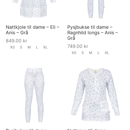
Nattkjole til dame – Eli –
Pysjbukse til dame –
Anis – Grå
Ragnhild longs – Anis –
Grå
849.00
kr
749.00
kr
XS
S
M
L
XL
XS
S
M
L
XL