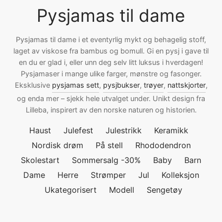
Pysjamas til dame
ngewear
genkåper
rshorts
trekk
ehør
skjorter
piece
n/teppe
Pysjamas til dame i et eventyrlig mykt og behagelig stoff,
laget av viskose fra bambus og bomull. Gi en pysj i gave til
piece
en du er glad i, eller unn deg selv litt luksus i hverdagen!
Pysjamaser i mange ulike farger, mønstre og fasonger.
Eksklusive
pysjamas sett
,
pysjbukser
,
trøyer
,
nattskjorter
,
ngewear
og enda mer – sjekk hele utvalget under. Unikt design fra
Lilleba, inspirert av den norske naturen og historien.
ehør
Haust
Julefest
Julestrikk
Keramikk
Nordisk drøm
På stell
Rhododendron
Skolestart
Sommersalg -30%
Baby
Barn
Dame
Herre
Strømper
Jul
Kolleksjon
Ukategorisert
Modell
Sengetøy