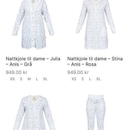
Nattkjole til dame – Julia
Nattkjole til dame – Stina
– Anis – Grå
– Anis – Rosa
949.00
kr
949.00
kr
XS
S
M
L
XL
XS
S
L
XL