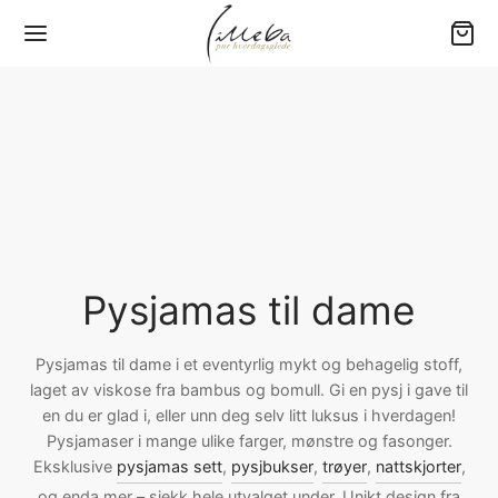
Tilbake
Tilbake
Tilbake
Tilbake
Tilbake
Y (0-3 ÅR)
RN
ME
RE
GETØY
er
jamas
jamas
ngewear
80 – Baby
Pysjamas til dame
yer
sett
sett
jamas
00 – Barneseng
bukser
bukser
bukser
200 – Standard
Pysjamas til dame i et eventyrlig mykt og behagelig stoff,
laget av viskose fra bambus og bomull. Gi en pysj i gave til
en du er glad i, eller unn deg selv litt luksus i hverdagen!
e drakter
er
amas overdeler
er
220 – Ekstra lengde
Pysjamaser i mange ulike farger, mønstre og fasonger.
Eksklusive
pysjamas sett
,
pysjbukser
,
trøyer
,
nattskjorter
,
ehør
kjoler
kjoler
jorter
×220 – Dobbeltdyne
og enda mer – sjekk hele utvalget under. Unikt design fra