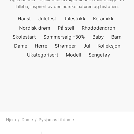
Lilleba, inspirert av den norske naturen og historien.
ngewear
genkåper
rshorts
trekk
Haust
Julefest
Julestrikk
Keramikk
ehør
skjorter
piece
n/teppe
Nordisk drøm
På stell
Rhododendron
Skolestart
Sommersalg -30%
Baby
Barn
piece
Dame
Herre
Strømper
Jul
Kolleksjon
ngewear
Ukategorisert
Modell
Sengetøy
ehør
Hjem
/
Dame
/
Pysjamas til dame