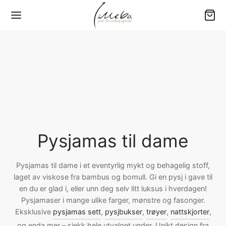
Tilbake
Tilbake
Tilbake
Tilbake
Tilbake
Y (0-3 ÅR)
RN
ME
RE
GETØY
er
jamas
jamas
ngewear
80 – Baby
Pysjamas til dame
yer
sett
sett
jamas
00 – Barneseng
bukser
bukser
bukser
200 – Standard
Pysjamas til dame i et eventyrlig mykt og behagelig stoff,
laget av viskose fra bambus og bomull. Gi en pysj i gave til
en du er glad i, eller unn deg selv litt luksus i hverdagen!
e drakter
er
amas overdeler
er
220 – Ekstra lengde
Pysjamaser i mange ulike farger, mønstre og fasonger.
Eksklusive
pysjamas sett
,
pysjbukser
,
trøyer
,
nattskjorter
,
ehør
kjoler
kjoler
jorter
×220 – Dobbeltdyne
og enda mer – sjekk hele utvalget under. Unikt design fra