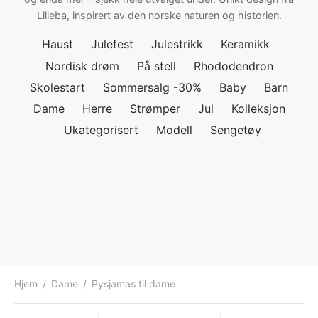
Lilleba, inspirert av den norske naturen og historien.
ngewear
genkåper
rshorts
trekk
Haust
Julefest
Julestrikk
Keramikk
ehør
skjorter
piece
n/teppe
Nordisk drøm
På stell
Rhododendron
Skolestart
Sommersalg -30%
Baby
Barn
piece
Dame
Herre
Strømper
Jul
Kolleksjon
ngewear
Ukategorisert
Modell
Sengetøy
ehør
Hjem
/
Dame
/
Pysjamas til dame