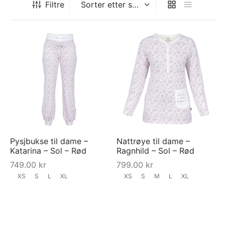
Filtre
Pysjbukse til dame –
Nattrøye til dame –
Katarina – Sol – Rød
Ragnhild – Sol – Rød
749.00
kr
799.00
kr
XS
S
L
XL
XS
S
M
L
XL