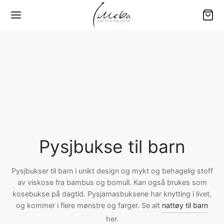
Tilbake
Tilbake
Tilbake
Tilbake
Tilbake
Y (0-3 ÅR)
RN
ME
RE
GETØY
er
jamas
jamas
ngewear
80 – Baby
yer
sett
sett
jamas
00 – Barneseng
Pysjbukse til barn
bukser
bukser
bukser
200 – Standard
Pysjbukser til barn i unikt design og mykt og behagelig stoff
av viskose fra bambus og bomull. Kan også brukes som
e drakter
er
amas overdeler
er
220 – Ekstra lengde
kosebukse på dagtid. Pysjamasbuksene har knytting i livet,
og kommer i flere mønstre og farger. Se alt
nattøy til barn
ehør
kjoler
kjoler
jorter
×220 – Dobbeltdyne
her.