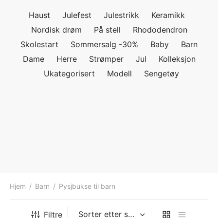
ngewear
genkåper
rshorts
trekk
Haust
Julefest
Julestrikk
Keramikk
Nordisk drøm
På stell
Rhododendron
ehør
skjorter
piece
n/teppe
Skolestart
Sommersalg -30%
Baby
Barn
Dame
Herre
Strømper
Jul
Kolleksjon
piece
Ukategorisert
Modell
Sengetøy
ngewear
ehør
Hjem
/
Barn
/
Pysjbukse til barn
Filtre