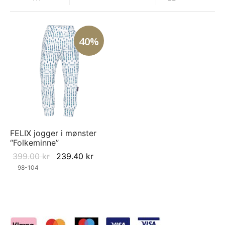
40%
FELIX jogger i mønster
“Folkeminne”
Original
Current
399.00
kr
239.40
kr
price was:
price is:
98-104
399.00 kr.
239.40 kr.