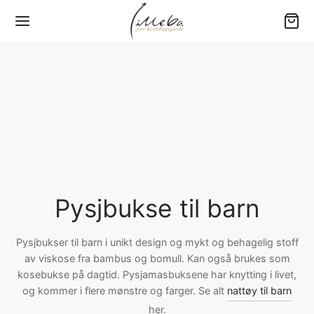
Tilbake
Tilbake
Tilbake
Tilbake
Tilbake
Y (0-3 ÅR)
RN
ME
RE
GETØY
er
jamas
jamas
ngewear
80 – Baby
yer
sett
sett
jamas
00 – Barneseng
Pysjbukse til barn
bukser
bukser
bukser
200 – Standard
Pysjbukser til barn i unikt design og mykt og behagelig stoff
av viskose fra bambus og bomull. Kan også brukes som
e drakter
er
amas overdeler
er
220 – Ekstra lengde
kosebukse på dagtid. Pysjamasbuksene har knytting i livet,
og kommer i flere mønstre og farger. Se alt
nattøy til barn
ehør
kjoler
kjoler
jorter
×220 – Dobbeltdyne
her.