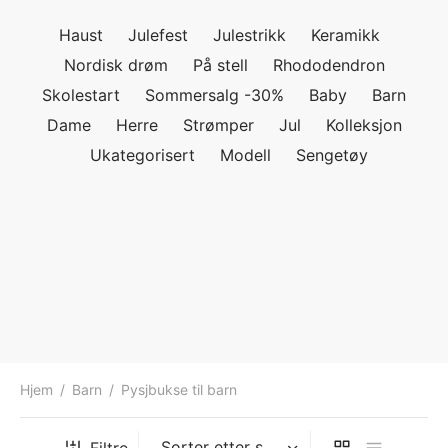
ngewear
genkåper
rshorts
trekk
Haust
Julefest
Julestrikk
Keramikk
Nordisk drøm
På stell
Rhododendron
ehør
skjorter
piece
n/teppe
Skolestart
Sommersalg -30%
Baby
Barn
piece
Dame
Herre
Strømper
Jul
Kolleksjon
Ukategorisert
Modell
Sengetøy
ngewear
ehør
Hjem
/
Barn
/
Pysjbukse til barn
Filtre