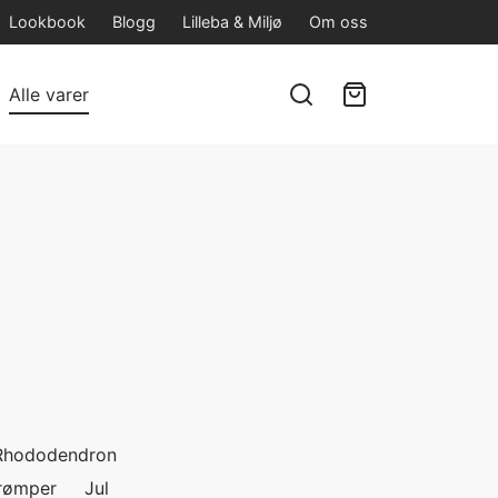
Lookbook
Blogg
Lilleba & Miljø
Om oss
Alle varer
Rhododendron
rømper
Jul