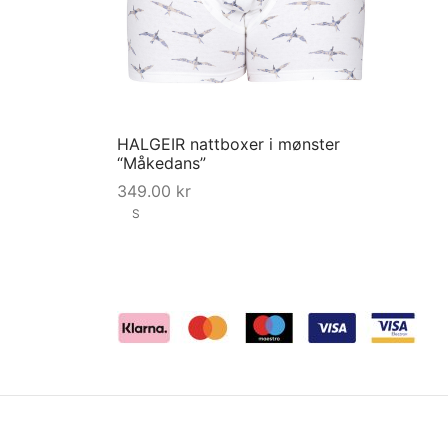
HALGEIR nattboxer i mønster
“Måkedans”
349.00
kr
S
This
Velg størrelse
product
has
multiple
variants.
The
options
may