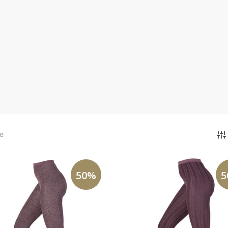
e
50%
5