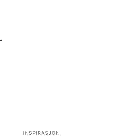
”
nt
is:
0 kr.
INSPIRASJON