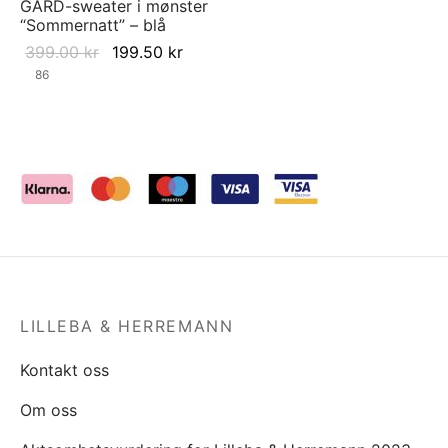
GARD-sweater i mønster
“Sommernatt” – blå
Original
Current
399.00
kr
199.50
kr
price was:
price is:
86
399.00 kr.
199.50 kr.
LILLEBA & HERREMANN
Kontakt oss
Om oss