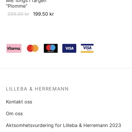
MIE longs i fargen
“Plomme”
Original
Current
399.00
kr
199.50
kr
price was:
price is:
399.00 kr.
199.50 kr.
LILLEBA & HERREMANN
Kontakt oss
Om oss
Aktsomhetsvurdering for Lilleba & Herremann 2023