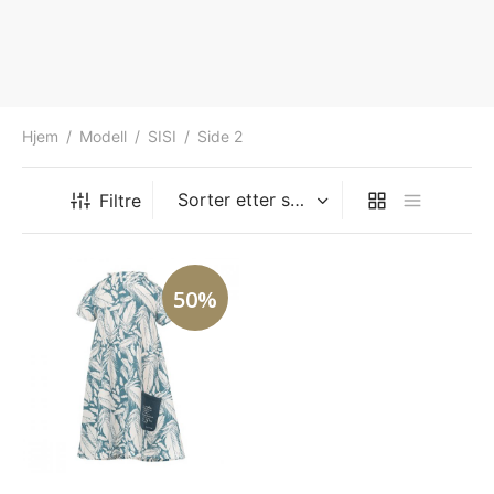
ngewear
genkåper
rshorts
trekk
ehør
skjorter
piece
n/teppe
piece
Hjem
/
Modell
/
SISI
/
Side 2
ngewear
Filtre
ehør
50%