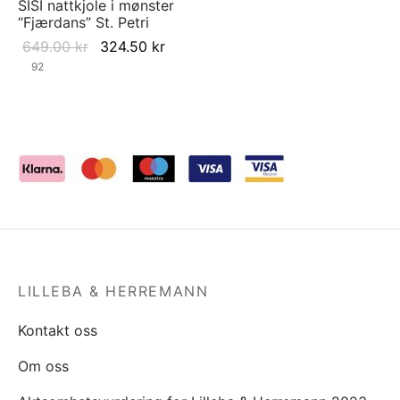
SISI nattkjole i mønster
“Fjærdans” St. Petri
Original
Current
649.00
kr
324.50
kr
price was:
price is:
92
649.00 kr.
324.50 kr.
LILLEBA & HERREMANN
Kontakt oss
Om oss