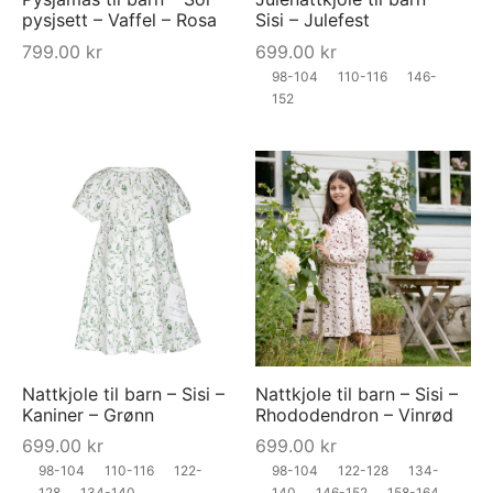
pysjsett – Vaffel – Rosa
Sisi – Julefest
799.00
kr
699.00
kr
98-104
110-116
146-
152
Nattkjole til barn – Sisi –
Nattkjole til barn – Sisi –
Kaniner – Grønn
Rhododendron – Vinrød
699.00
kr
699.00
kr
98-104
110-116
122-
98-104
122-128
134-
128
134-140
140
146-152
158-164