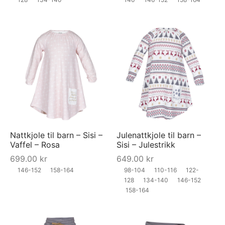
Nattkjole til barn – Sisi –
Julenattkjole til barn –
Vaffel – Rosa
Sisi – Julestrikk
699.00
kr
649.00
kr
146-152
158-164
98-104
110-116
122-
128
134-140
146-152
158-164