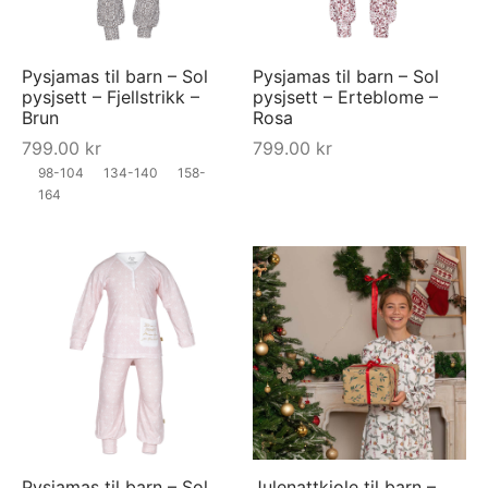
Pysjamas til barn – Sol
Pysjamas til barn – Sol
pysjsett – Fjellstrikk –
pysjsett – Erteblome –
Brun
Rosa
799.00
kr
799.00
kr
98-104
134-140
158-
164
Pysjamas til barn – Sol
Julenattkjole til barn –