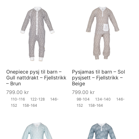
Onepiece pysj til barn –
Pysjamas til barn – Sol
Gull nattdrakt – Fjellstrikk
pysjsett – Fjellstrikk –
– Brun
Beige
799.00
kr
799.00
kr
110-116
122-128
146-
98-104
134-140
146-
152
158-164
152
158-164