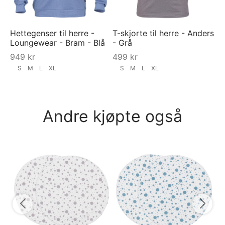
Hettegenser til herre -
T-skjorte til herre - Anders
Loungewear - Bram - Blå
- Grå
949
kr
499
kr
S
M
L
XL
S
M
L
XL
Andre kjøpte også
Py
py
5