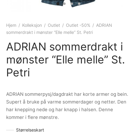
ngewear
genkåper
rshorts
trekk
ehør
skjorter
piece
n/teppe
Hjem
/
Kolleksjon
/
Outlet
/
Outlet -50%
/
ADRIAN
sommerdrakt i mønster “Elle melle” St. Petri
piece
ADRIAN sommerdrakt i
ngewear
mønster “Elle melle” St.
ehør
Petri
ADRIAN sommerpysj/dagdrakt har korte armer og bein.
Supert å bruke på varme sommerdager og netter. Den
har knepping nede og har knapp i halsen. Denne
kommer i flere mønstre.
Størrelseskart