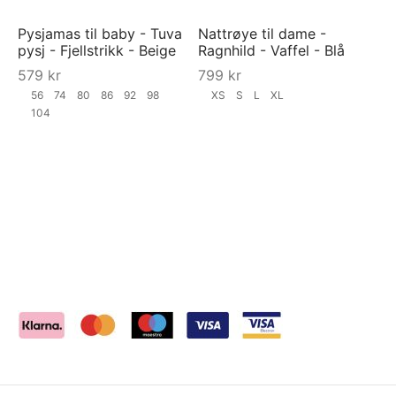
Pysjamas til baby - Tuva
Nattrøye til dame -
pysj - Fjellstrikk - Beige
Ragnhild - Vaffel - Blå
579
kr
799
kr
56
74
80
86
92
98
XS
S
L
XL
104