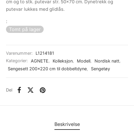
cm og to stk. putevar str. 50×70 cm. Dynetrekk og
putevar lukkes med glidlås.
:
Tomt på lager
Varenummer:
L1214181
Kategorier:
AGNETE
,
Kolleksjon
,
Modell
,
Nordisk natt
,
Sengesett 200x220 cm til dobbeltdyne
,
Sengetøy
Del
Beskrivelse