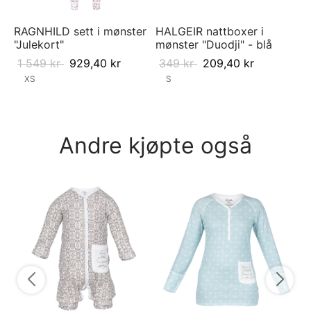
RAGNHILD sett i mønster
HALGEIR nattboxer i
"Julekort"
mønster "Duodji" - blå
1 549
kr
929,40
kr
349
kr
209,40
kr
XS
S
Andre kjøpte også
Py
Ra
Bl
7