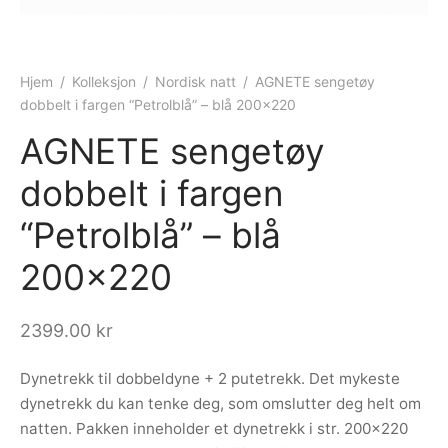
ngewear
genkåper
rshorts
trekk
ehør
skjorter
piece
n/teppe
Hjem
/
Kolleksjon
/
Nordisk natt
/
AGNETE sengetøy
dobbelt i fargen “Petrolblå” – blå 200×220
piece
AGNETE sengetøy
ngewear
dobbelt i fargen
ehør
“Petrolblå” – blå
200×220
2399.00
kr
Dynetrekk til dobbeldyne + 2 putetrekk. Det mykeste
dynetrekk du kan tenke deg, som omslutter deg helt om
natten. Pakken inneholder et dynetrekk i str. 200×220