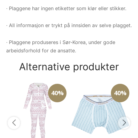
· Plaggene har ingen etiketter som klør eller stikker.
· All informasjon er trykt på innsiden av selve plagget.
· Plaggene produseres i Sør-Korea, under gode
arbeidsforhold for de ansatte.
Alternative produkter
40%
40%
HA
mø
3