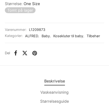
Størrelse
:
One Size
Tomt på lager
Varenummer:
L1209873
Kategorier:
ALFRED
,
Baby
,
Kosekluter til baby
,
Tilbehør
Del
Beskrivelse
Vaskeanvisning
Størrelsesguide