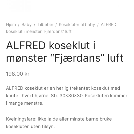
ngewear
genkåper
rshorts
trekk
ehør
skjorter
piece
n/teppe
Hjem
/
Baby
/
Tilbehør
/
Kosekluter til baby
/
ALFRED
koseklut i mønster “Fjærdans” luft
piece
ALFRED koseklut i
ngewear
mønster “Fjærdans” luft
ehør
198.00
kr
ALFRED koseklut er en herlig trekantet koseklut med
knute i hvert hjørne. Str. 30x30x30. Kosekluten kommer
i mange mønstre.
Kvelningsfare: Ikke la de aller minste barne bruke
kosekluten uten tilsyn.