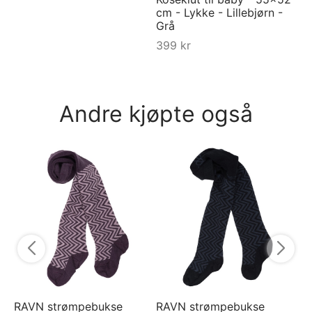
cm - Lykke - Lillebjørn -
Grå
399
kr
Andre kjøpte også
Py
py
5
RAVN strømpebukse
RAVN strømpebukse