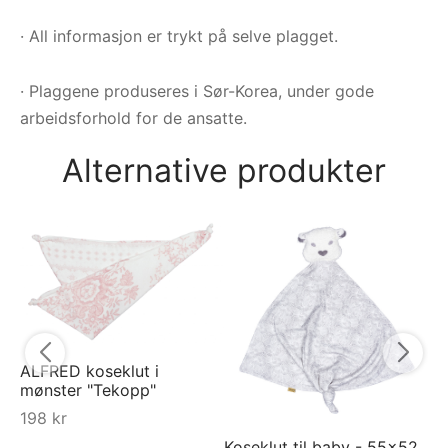
· All informasjon er trykt på selve plagget.
· Plaggene produseres i Sør-Korea, under gode
arbeidsforhold for de ansatte.
Alternative produkter
Py
py
5
ALFRED koseklut i
mønster "Tekopp"
198
kr
Koseklut til baby - 55x52