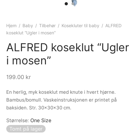
ngewear
genkåper
rshorts
trekk
ehør
skjorter
piece
n/teppe
Hjem
/
Baby
/
Tilbehør
/
Kosekluter til baby
/
ALFRED
koseklut “Ugler i mosen”
piece
ALFRED koseklut “Ugler
ngewear
i mosen”
ehør
199.00
kr
En herlig, myk koseklut med knute i hvert hjørne.
Bambus/bomull. Vaskeinstruksjonen er printet på
baksiden. Str. 30x30x30 cm.
Størrelse
:
One Size
Tomt på lager