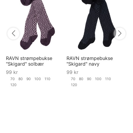
Py
py
5
RAVN strømpebukse
RAVN strømpebukse
"Skigard" solbær
"Skigard" navy
99
kr
99
kr
70
80
90
100
110
70
80
90
100
110
120
120