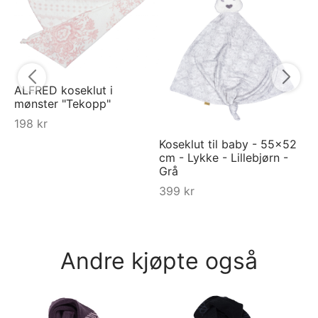
Py
py
5
ALFRED koseklut i
mønster "Tekopp"
198
kr
Koseklut til baby - 55x52
cm - Lykke - Lillebjørn -
Grå
399
kr
Andre kjøpte også