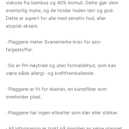
viskose fra bambus og 40% bomull. Dette gjør dem
eventyrlig myke, og de holder huden tørr og god.
Dette er supert for alle med sensitiv hud, eller
atopisk eksem.
· Plaggene møter Svanemerke-krav for azo-
fargestoffer.
· De er PH-nøytrale og uten formaldehyd, som kan
være både allergi- og kreftfremkallende.
· Plaggene er fri for elastan, en kunstfiber som
inneholder plast.
· Plaggene har ingen etiketter som klør eller stikker.
· All informasjon er trykt på innsiden av selve plagget.