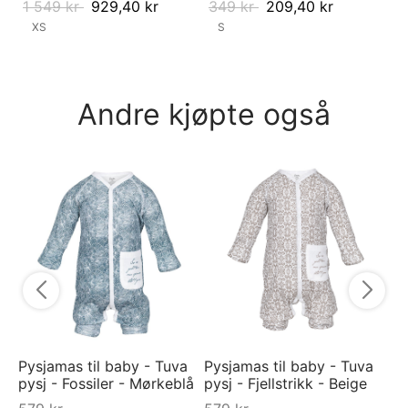
1 549
kr
929,40
kr
349
kr
209,40
kr
XS
S
Andre kjøpte også
Bu
Li
3
Pysjamas til baby - Tuva
Pysjamas til baby - Tuva
pysj - Fossiler - Mørkeblå
pysj - Fjellstrikk - Beige