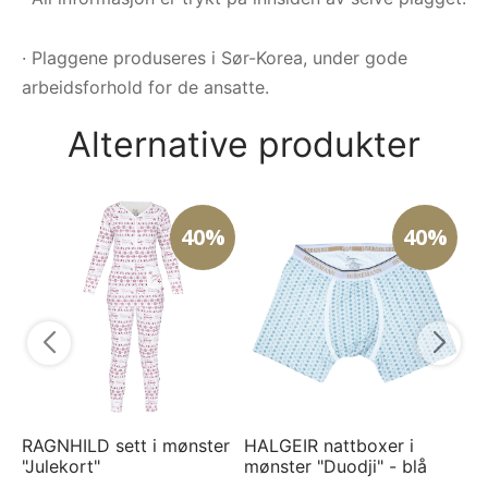
· Plaggene produseres i Sør-Korea, under gode
arbeidsforhold for de ansatte.
Alternative produkter
40%
40%
HA
mø
3
RAGNHILD sett i mønster
HALGEIR nattboxer i
"Julekort"
mønster "Duodji" - blå