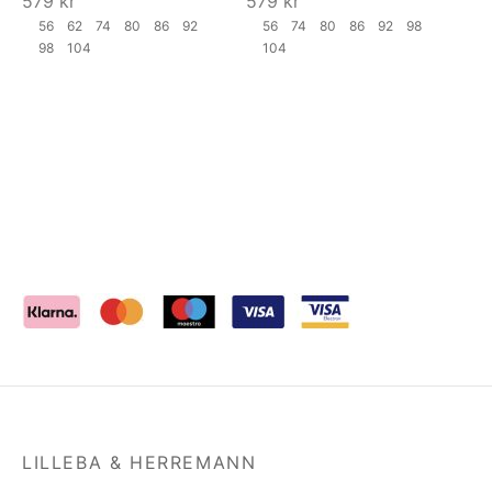
579
kr
579
kr
56
62
74
80
86
92
56
74
80
86
92
98
98
104
104
LILLEBA & HERREMANN