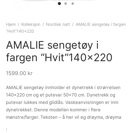
ngewear
genkåper
rshorts
trekk
ehør
skjorter
piece
n/teppe
Hjem
/
Kolleksjon
/
Nordisk natt
/
AMALIE sengetøy i fargen
“Hvit”140×220
piece
AMALIE sengetøy i
ngewear
fargen “Hvit”140×220
ehør
1599.00
kr
AMALIE sengetøy innholder et dynetrekk i strørrelsen
140×220 cm og et putevar 50×70 cm. Dynetrekk og
putevar lukkes med glidlås. Vaskeanvisningen er inni
dynetrekket. Denne modellen kommer i flere
mønstre/farger. Teksten – å her vil eg drøyma, drøyma
: