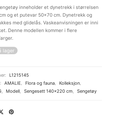
ngetøy inneholder et dynetrekk i størrelsen
cm og et putevar 50×70 cm. Dynetrekk og
ukkes med glidelås. Vaskeanvisningen er inni
et. Denne modellen kommer i flere
arger.
 lager
er:
L1215145
r:
AMALIE
,
Flora og fauna
,
Kolleksjon
,
G
,
Modell
,
Sengesett 140x220 cm
,
Sengetøy