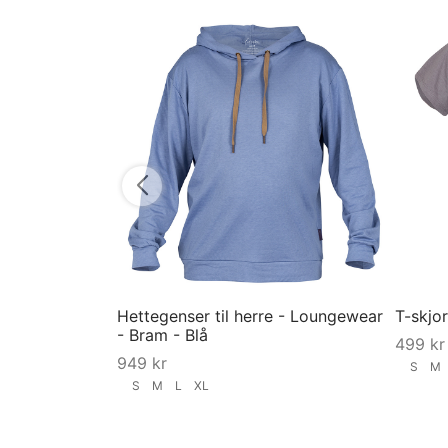
Hettegenser til herre - Loungewear
T-skjor
- Bram - Blå
499
kr
949
kr
S
S
M
L
XL
Velg st
Velg størrelse