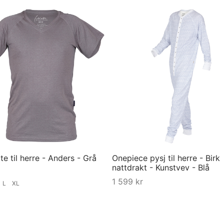
te til herre - Anders - Grå
Onepiece pysj til herre - Birk
nattdrakt - Kunstvev - Blå
1 599
kr
M
L
XL
Velg størrelse
ørrelse