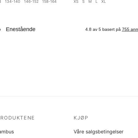
04
134-140
146-152
158-164
XS
S
M
L
XL
ørrelse
Velg størrelse
PRODUKTENE
KJØP
ambus
Våre salgsbetingelser