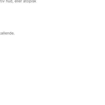
iv hud, eller atopisk
allende.