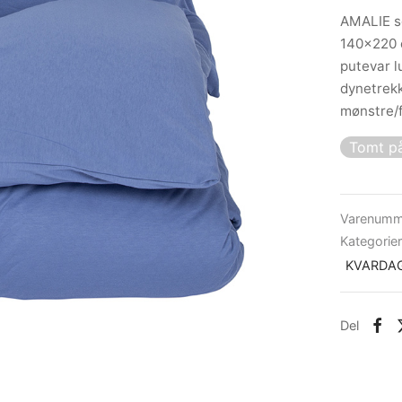
AMALIE se
140×220 
putevar l
dynetrekk
mønstre/f
Tomt på
Varenumm
Kategorie
KVARDA
Del