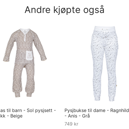
Andre kjøpte også
s til barn - Sol pysjsett -
Pysjbukse til dame - Ragnhild
rikk - Beige
- Anis - Grå
749
kr