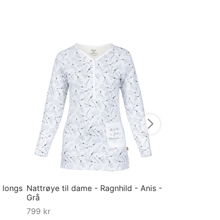
Pysjamas til ba
Keramikk - Blå
749
kr
98-104
Velg størrelse
 longs
Nattrøye til dame - Ragnhild - Anis -
Grå
799
kr