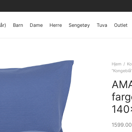
år)
Barn
Dame
Herre
Sengetøy
Tuva
Outlet
Hjem
/
Ko
“Kongeblå
AMA
far
140
1599.0