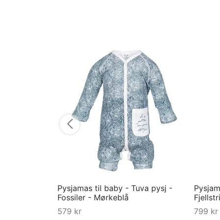
Pysjamas til baby - Tuva pysj -
Pysjama
Fossiler - Mørkeblå
Fjellst
579
kr
799
kr