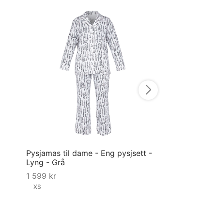
Genserkjole ti
Sunniva - Vinr
1 199
kr
XS
S
XL
Velg størrelse
Pysjamas til dame - Eng pysjsett -
Lyng - Grå
1 599
kr
XS
Velg størrelse