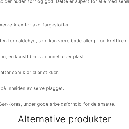
older huden tørr og god. Dette er supert for alle med sensit
erke-krav for azo-fargestoffer.
uten formaldehyd, som kan være både allergi- og kreftfremk
stan, en kunstfiber som inneholder plast.
etter som klør eller stikker.
t på innsiden av selve plagget.
Sør-Korea, under gode arbeidsforhold for de ansatte.
Alternative produkter