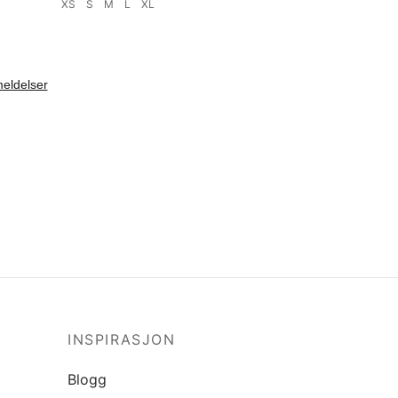
XS
S
M
L
XL
Velg størrelse
INSPIRASJON
Blogg