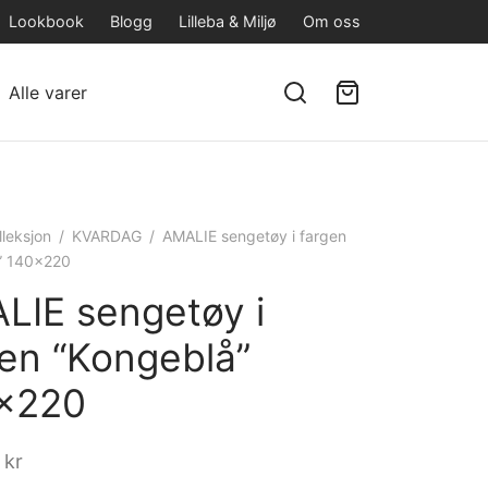
Lookbook
Blogg
Lilleba & Miljø
Om oss
Alle varer
lleksjon
/
KVARDAG
/
AMALIE sengetøy i fargen
” 140×220
LIE sengetøy i
gen “Kongeblå”
×220
0
kr