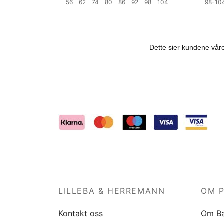
56
62
74
80
86
92
98
104
98-1
Velg størrelse
Velg st
LILLEBA & HERREMANN
OM 
Kontakt oss
Om B