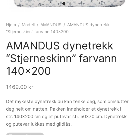
ngewear
genkåper
rshorts
trekk
ehør
skjorter
piece
n/teppe
Hjem
/
Modell
/
AMANDUS
/
AMANDUS dynetrekk
“Stjerneskinn” farvann 140×200
piece
AMANDUS dynetrekk
ngewear
“Stjerneskinn” farvann
ehør
140×200
1469.00
kr
Det mykeste dynetrekk du kan tenke deg, som omslutter
deg helt om natten. Pakken inneholder et dynetrekk i
str. 140×200 cm og et putevar str. 50×70 cm. Dynetrekk
og putevar lukkes med glidlås.