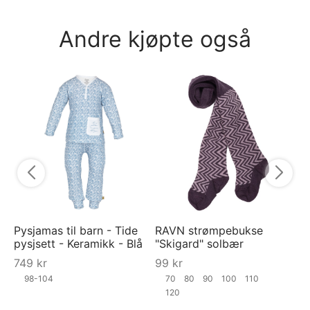
Andre kjøpte også
RA
"S
9
Pysjamas til barn - Tide
RAVN strømpebukse
pysjsett - Keramikk - Blå
"Skigard" solbær
749
kr
99
kr
98-104
70
80
90
100
110
120