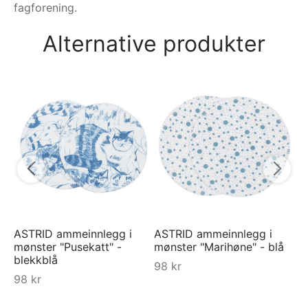
fagforening.
Alternative produkter
Py
py
Be
7
ASTRID ammeinnlegg i
ASTRID ammeinnlegg i
mønster "Pusekatt" -
mønster "Marihøne" - blå
blekkblå
98
kr
98
kr