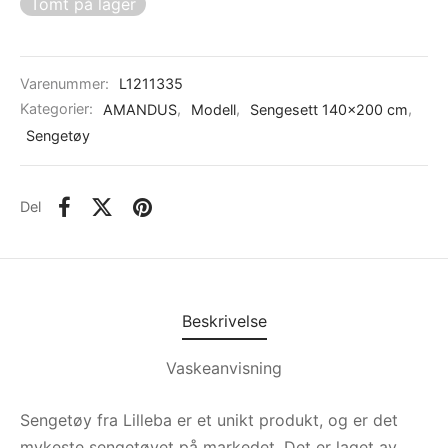
Tomt på lager
Varenummer:
L1211335
Kategorier:
AMANDUS
,
Modell
,
Sengesett 140x200 cm
,
Sengetøy
Del
Beskrivelse
Vaskeanvisning
Sengetøy fra Lilleba er et unikt produkt, og er det
mykeste sengetøyet på markedet. Det er laget av