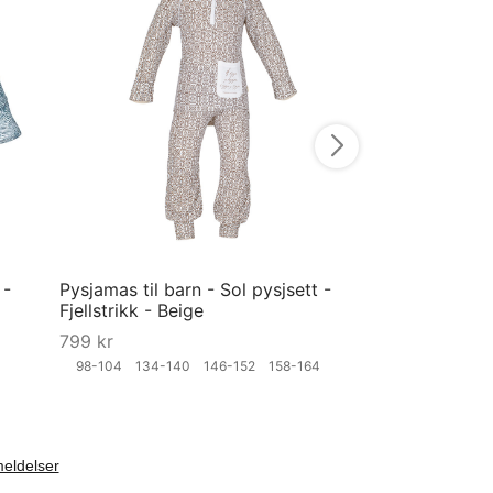
RAVN strømpeb
solbær
99
kr
70
80
90
10
Velg størrelse
 -
Pysjamas til barn - Sol pysjsett -
Fjellstrikk - Beige
799
kr
4
98-104
134-140
146-152
158-164
Velg størrelse