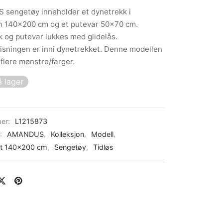
sengetøy inneholder et dynetrekk i
en 140×200 cm og et putevar 50×70 cm.
 og putevar lukkes med glidelås.
sningen er inni dynetrekket. Denne modellen
flere mønstre/farger.
 lager
er:
L1215873
r:
AMANDUS
,
Kolleksjon
,
Modell
,
tt 140x200 cm
,
Sengetøy
,
Tidløs