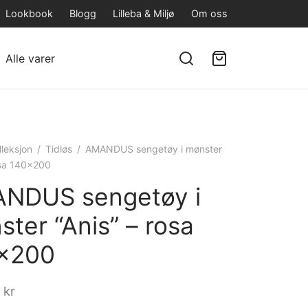
Lookbook
Blogg
Lilleba & Miljø
Om oss
Alle varer
lleksjon
/
Tidløs
/
AMANDUS sengetøy i mønster
osa 140×200
NDUS sengetøy i
ter “Anis” – rosa
×200
0
kr