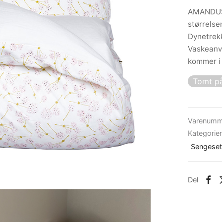
AMANDUS 
størrels
Dynetrekk
Vaskeanvi
kommer i 
Tomt på
Varenumm
Kategorie
Sengese
Del