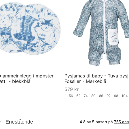
 ammeinnlegg i mønster
Pysjamas til baby - Tuva pysj
tt" - blekkblå
Fossiler - Mørkeblå
579
kr
56
62
74
80
86
92
98
10
Velg størrelse