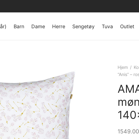
år)
Barn
Dame
Herre
Sengetøy
Tuva
Outlet
Hjem
/
Ko
“Anis” – r
AMA
møns
140
1549.0