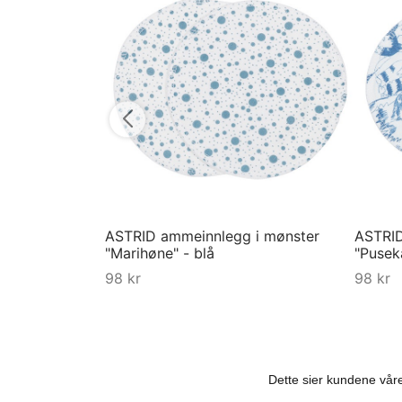
ASTRID ammeinnlegg i mønster
ASTRID
"Marihøne" - blå
"Puseka
98
kr
98
kr
Kjøp
Kjøp