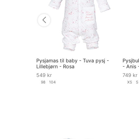
Pysjamas til baby - Tuva pysj -
Pysjbu
Lillebjørn - Rosa
- Anis 
549
kr
749
kr
98
104
XS
Velg størrelse
Velg st