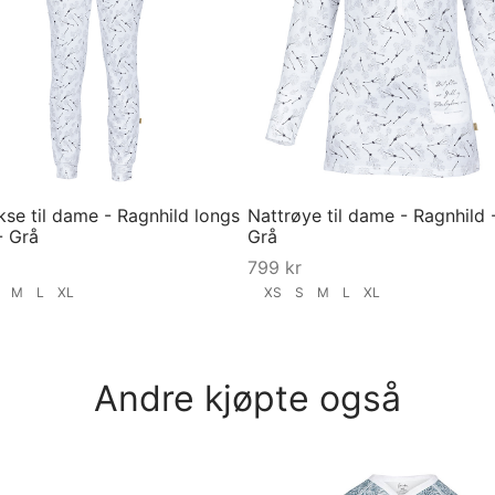
kse til dame - Ragnhild longs
Nattrøye til dame - Ragnhild -
- Grå
Grå
799
kr
S
M
L
XL
XS
S
M
L
XL
ørrelse
Velg størrelse
Andre kjøpte også