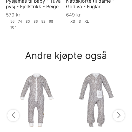
Pysjamas til baby - Tuva
Nattskjorte til dame -
pysj - Fjellstrikk - Beige
Godiva - Fuglar
579
kr
649
kr
56
74
80
86
92
98
XS
S
XL
104
Andre kjøpte også
Py
Ra
Bl
7