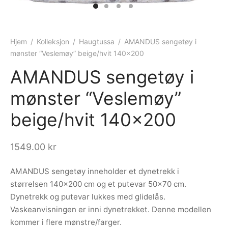
ngewear
genkåper
rshorts
trekk
ehør
skjorter
piece
n/teppe
Hjem
/
Kolleksjon
/
Haugtussa
/
AMANDUS sengetøy i
mønster “Veslemøy” beige/hvit 140×200
piece
AMANDUS sengetøy i
ngewear
mønster “Veslemøy”
ehør
beige/hvit 140×200
1549.00
kr
AMANDUS sengetøy inneholder et dynetrekk i
størrelsen 140×200 cm og et putevar 50×70 cm.
Dynetrekk og putevar lukkes med glidelås.
Vaskeanvisningen er inni dynetrekket. Denne modellen
kommer i flere mønstre/farger.