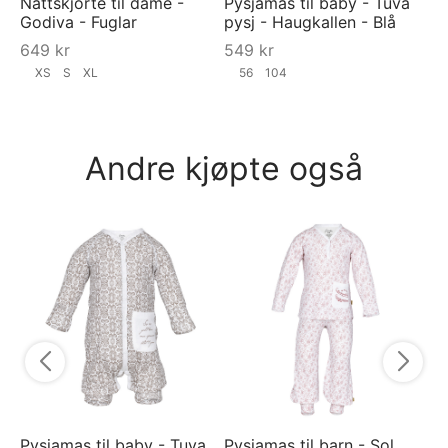
Nattskjorte til dame -
Pysjamas til baby - Tuva
Godiva - Fuglar
pysj - Haugkallen - Blå
649
kr
549
kr
XS
S
XL
56
104
Andre kjøpte også
On
Gu
- 
7
Pysjamas til baby - Tuva
Pysjamas til barn - Sol