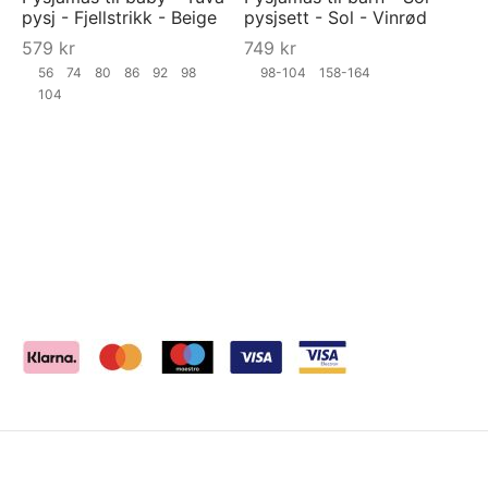
pysj - Fjellstrikk - Beige
pysjsett - Sol - Vinrød
579
kr
749
kr
56
74
80
86
92
98
98-104
158-164
104