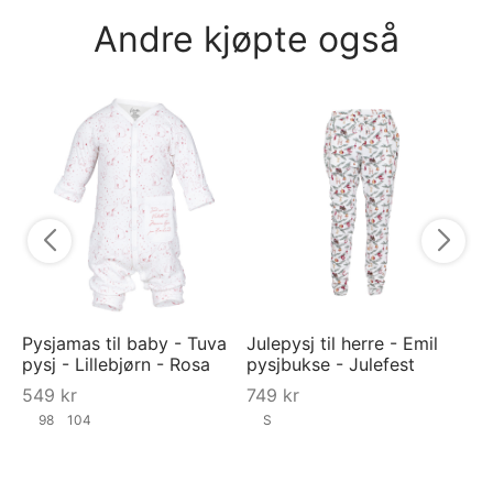
Andre kjøpte også
LA
"P
6
Pysjamas til baby - Tuva
Julepysj til herre - Emil
pysj - Lillebjørn - Rosa
pysjbukse - Julefest
549
kr
749
kr
98
104
S