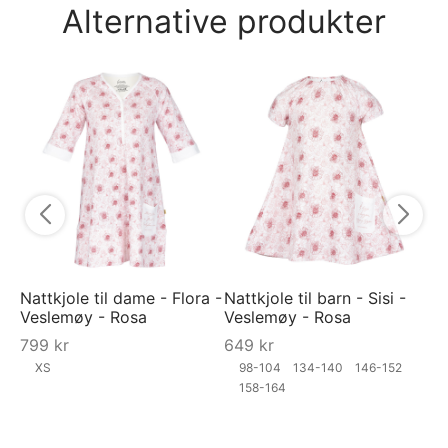
Alternative produkter
Na
An
6
Nattkjole til dame - Flora -
Nattkjole til barn - Sisi -
Veslemøy - Rosa
Veslemøy - Rosa
799
kr
649
kr
XS
98-104
134-140
146-152
158-164