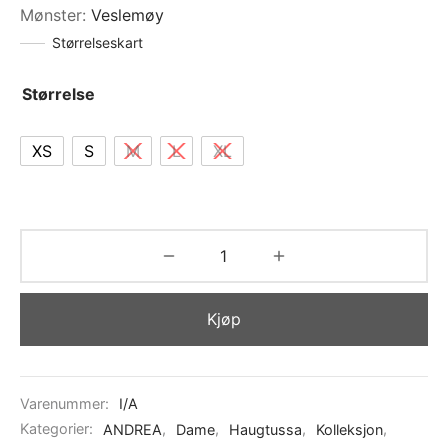
Mønster
:
Veslemøy
Størrelseskart
Størrelse
XS
S
M
L
XL
Kjøp
Varenummer:
I/A
Kategorier:
ANDREA
,
Dame
,
Haugtussa
,
Kolleksjon
,