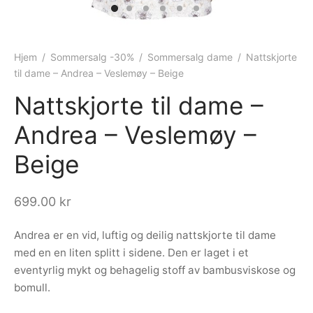
ngewear
genkåper
rshorts
trekk
ehør
skjorter
piece
n/teppe
Hjem
/
Sommersalg -30%
/
Sommersalg dame
/
Nattskjorte
til dame – Andrea – Veslemøy – Beige
piece
Nattskjorte til dame –
ngewear
Andrea – Veslemøy –
ehør
Beige
699.00
kr
Andrea er en vid, luftig og deilig nattskjorte til dame
med en en liten splitt i sidene. Den er laget i et
eventyrlig mykt og behagelig stoff av bambusviskose og
bomull.