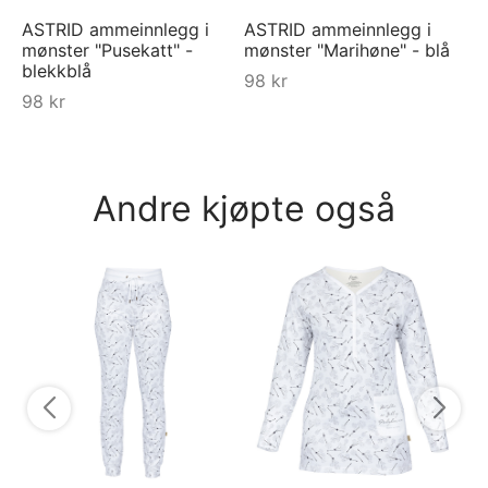
ASTRID ammeinnlegg i
ASTRID ammeinnlegg i
mønster "Pusekatt" -
mønster "Marihøne" - blå
blekkblå
98
kr
98
kr
Andre kjøpte også
Py
py
5