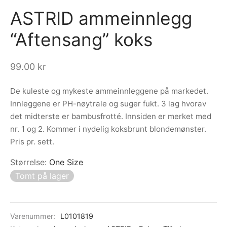
ASTRID ammeinnlegg
ngewear
genkåper
rshorts
trekk
“Aftensang” koks
ehør
skjorter
piece
n/teppe
piece
99.00
kr
ngewear
De kuleste og mykeste ammeinnleggene på markedet.
Innleggene er PH-nøytrale og suger fukt. 3 lag hvorav
ehør
det midterste er bambusfrotté. Innsiden er merket med
nr. 1 og 2. Kommer i nydelig koksbrunt blondemønster.
Pris pr. sett.
Størrelse
:
One Size
Tomt på lager
Varenummer:
L0101819