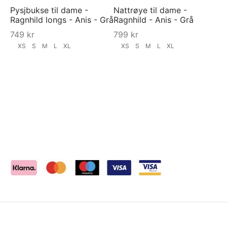
Pysjbukse til dame -
Nattrøye til dame -
Ragnhild longs - Anis - Grå
Ragnhild - Anis - Grå
749
kr
799
kr
XS
S
M
L
XL
XS
S
M
L
XL