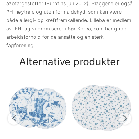
azofargestoffer (Eurofins juli 2012). Plaggene er også
PH-nøytrale og uten formaldehyd, som kan være
både allergi- og kreftfremkallende. Lilleba er medlem
av IEH, og vi produserer i Sør-Korea, som har gode
arbeidsforhold for de ansatte og en sterk
fagforening.
Alternative produkter
AS
mø
9