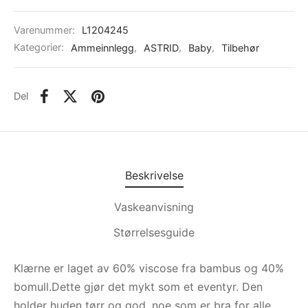
Varenummer:
L1204245
Kategorier:
Ammeinnlegg
,
ASTRID
,
Baby
,
Tilbehør
Del
Beskrivelse
Vaskeanvisning
Størrelsesguide
Klærne er laget av 60% viscose fra bambus og 40%
bomull.Dette gjør det mykt som et eventyr. Den
holder huden tørr og god, noe som er bra for alle