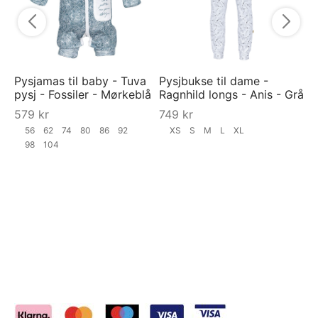
Pysjamas til baby - Tuva
Pysjbukse til dame -
pysj - Fossiler - Mørkeblå
Ragnhild longs - Anis - Grå
579
kr
749
kr
56
62
74
80
86
92
XS
S
M
L
XL
98
104