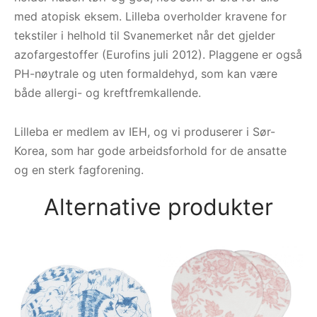
med atopisk eksem.
Lilleba overholder kravene for
tekstiler i helhold til Svanemerket når det gjelder
azofargestoffer (Eurofins juli 2012). Plaggene er også
PH-nøytrale og uten formaldehyd, som kan være
både allergi- og kreftfremkallende.
Lilleba er medlem av IEH, og vi produserer i Sør-
Korea, som har gode arbeidsforhold for de ansatte
og en sterk fagforening.
Alternative produkter
AS
mø
9