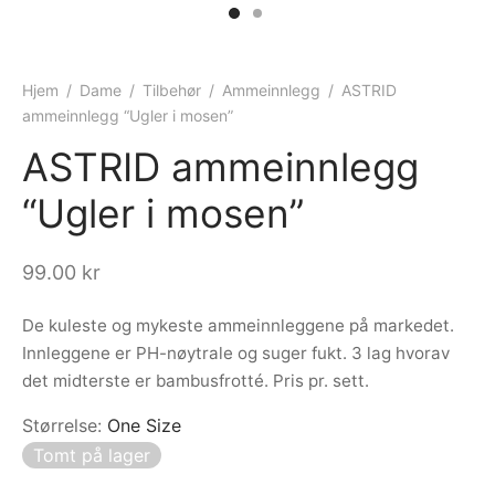
ngewear
genkåper
rshorts
trekk
ehør
skjorter
piece
n/teppe
Hjem
/
Dame
/
Tilbehør
/
Ammeinnlegg
/
ASTRID
ammeinnlegg “Ugler i mosen”
piece
ASTRID ammeinnlegg
ngewear
“Ugler i mosen”
ehør
99.00
kr
De kuleste og mykeste ammeinnleggene på markedet.
Innleggene er PH-nøytrale og suger fukt. 3 lag hvorav
det midterste er bambusfrotté. Pris pr. sett.
Størrelse
:
One Size
Tomt på lager