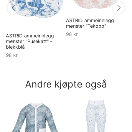
ASTRID ammeinnlegg i
mønster "Tekopp"
98
kr
ASTRID ammeinnlegg i
mønster "Pusekatt" -
blekkblå
98
kr
Andre kjøpte også
Na
Ra
7