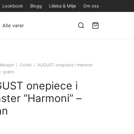
Lookbook
Blogg
Lilleba & Miljø
Om oss
Alle varer
lleksjon
/
Outlet
/
AUGUST onepiece i mønster
– grønn
UST onepiece i
ster “Harmoni” –
nn