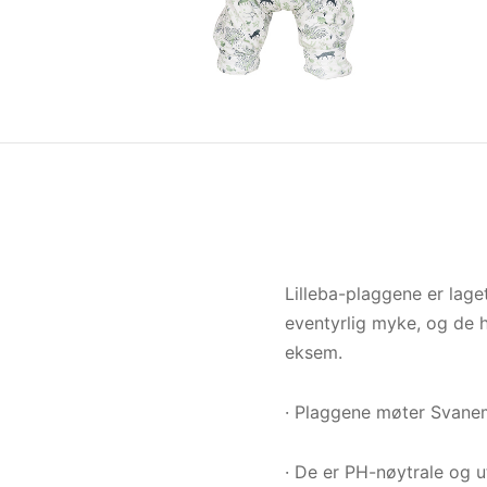
Lilleba-plaggene er lage
eventyrlig myke, og de h
eksem.
· Plaggene møter Svanem
· De er PH-nøytrale og 