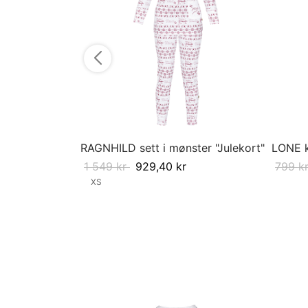
RAGNHILD sett i mønster "Julekort"
LONE k
1 549
kr
929,40
kr
799
k
XS
Velg st
Velg størrelse