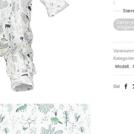
:
Størr
Dette p
utilgjen
Varenumm
Kategorie
Modell
,
Del