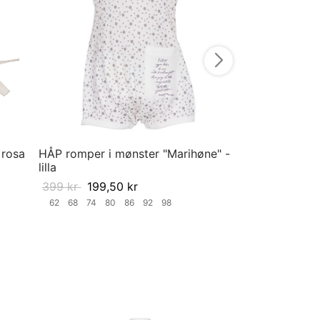
50-56
62-68
7
Velg størrelse
 rosa
HÅP romper i mønster "Marihøne" -
lilla
399
kr
199,50
kr
62
68
74
80
86
92
98
Velg størrelse