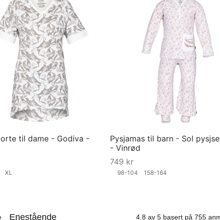
orte til dame - Godiva -
Pysjamas til barn - Sol pysjse
- Vinrød
749
kr
S
XL
98-104
158-164
ørrelse
Velg størrelse