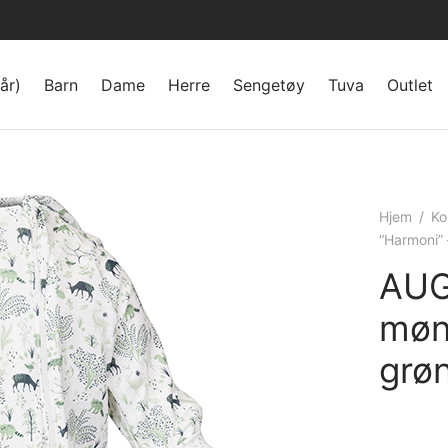
år)
Barn
Dame
Herre
Sengetøy
Tuva
Outlet
Hjem
/
Ko
“Harmoni” 
AUG
møn
grø