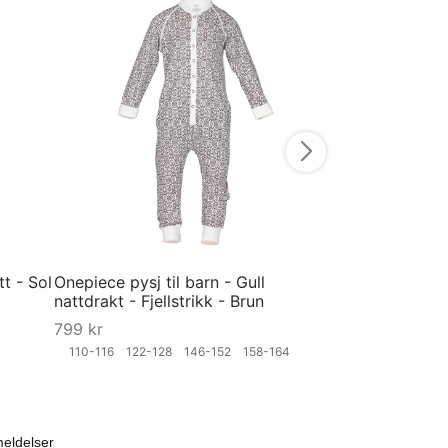
Pysjamas til bar
Fjellstrikk - Bru
799
kr
98-104
158-16
Velg størrelse
tt - Sol
Onepiece pysj til barn - Gull
nattdrakt - Fjellstrikk - Brun
799
kr
110-116
122-128
146-152
158-164
Velg størrelse