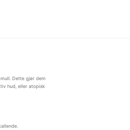
omull. Dette gjør dem
iv hud, eller atopisk
allende.