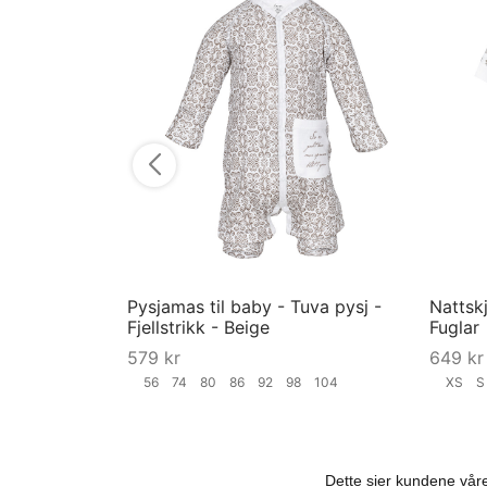
Pysjamas til baby - Tuva pysj -
Nattskj
Fjellstrikk - Beige
Fuglar
579
kr
649
kr
56
74
80
86
92
98
104
XS
Velg størrelse
Velg st