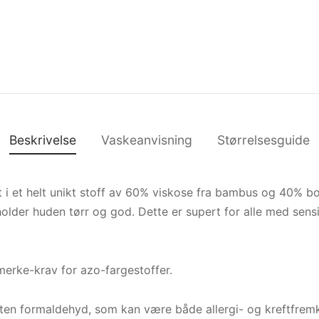
Beskrivelse
Vaskeanvisning
Størrelsesguide
t i et helt unikt stoff av 60% viskose fra bambus og 40% b
older huden tørr og god. Dette er supert for alle med sensit
erke-krav for azo-fargestoffer.
uten formaldehyd, som kan være både allergi- og kreftfremk