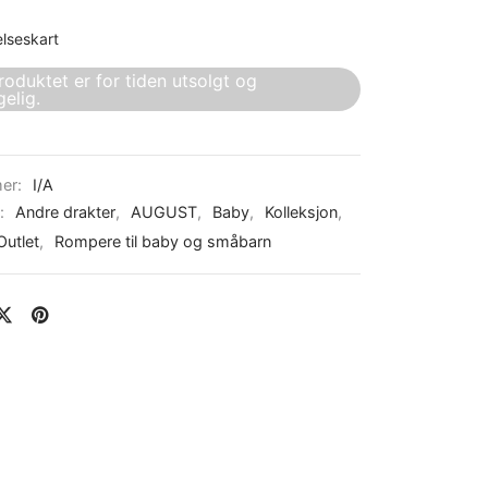
elseskart
roduktet er for tiden utsolgt og
gelig.
er:
I/A
r:
Andre drakter
,
AUGUST
,
Baby
,
Kolleksjon
,
Outlet
,
Rompere til baby og småbarn