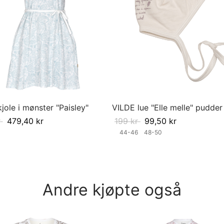
jole i mønster "Paisley"
VILDE lue "Elle melle" pudder
r
479,40
kr
199
kr
99,50
kr
44-46
48-50
ørrelse
Velg størrelse
Andre kjøpte også