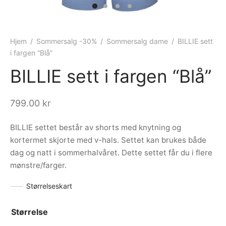
ngewear
genkåper
rshorts
trekk
ehør
skjorter
piece
n/teppe
Hjem
/
Sommersalg -30%
/
Sommersalg dame
/
BILLIE sett
i fargen “Blå”
piece
BILLIE sett i fargen “Blå”
ngewear
799.00
kr
ehør
BILLIE settet består av shorts med knytning og
kortermet skjorte med v-hals. Settet kan brukes både
dag og natt i sommerhalvåret. Dette settet får du i flere
mønstre/farger.
Størrelseskart
Størrelse