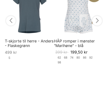
- 
4
T-skjorte til herre - Anders
HÅP romper i mønster
- Flaskegrønn
"Marihøne" - blå
399
kr
199,50
kr
499
kr
62
68
74
80
86
92
S
98