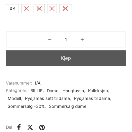
XS
S
M
L
XL
Kjøp
Varenummer:
I/A
Kategorier:
BILLIE
,
Dame
,
Haugtussa
,
Kolleksjon
,
Modell
,
Pysjamas sett til dame
,
Pysjamas til dame
,
Sommersalg -30%
,
Sommersalg dame
Del