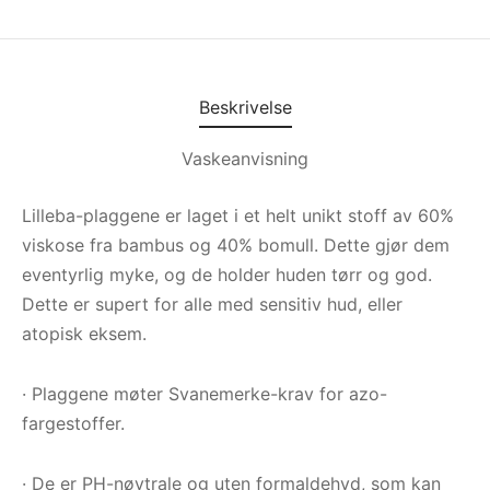
Beskrivelse
Vaskeanvisning
Lilleba-plaggene er laget i et helt unikt stoff av 60%
viskose fra bambus og 40% bomull. Dette gjør dem
eventyrlig myke, og de holder huden tørr og god.
Dette er supert for alle med sensitiv hud, eller
atopisk eksem.
· Plaggene møter Svanemerke-krav for azo-
fargestoffer.
· De er PH-nøytrale og uten formaldehyd, som kan