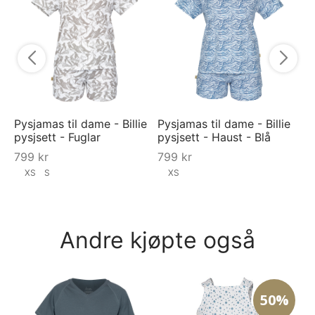
py
8
Pysjamas til dame - Billie
Pysjamas til dame - Billie
pysjsett - Fuglar
pysjsett - Haust - Blå
799
kr
799
kr
XS
S
XS
Andre kjøpte også
50%
T-