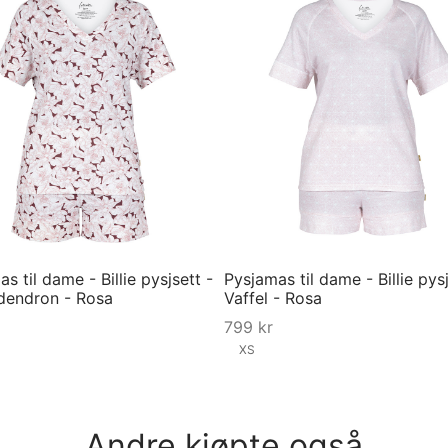
s til dame - Billie pysjsett -
Pysjamas til dame - Billie pysj
endron - Rosa
Vaffel - Rosa
799
kr
XS
ørrelse
Velg størrelse
Andre kjøpte også