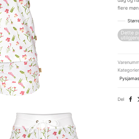
dag og na
flere møn
Størr
Dette p
utilgjen
Varenumm
Kategorie
Pysjamas 
Del