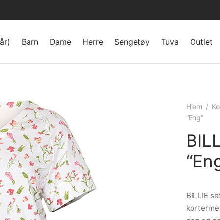
år)
Barn
Dame
Herre
Sengetøy
Tuva
Outlet
Hjem
/
Ko
“Eng”
BILL
“En
BILLIE se
kortermet