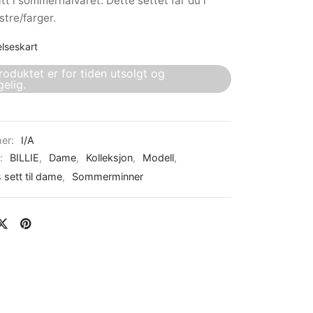
tt i sommerhalvåret. Dette settet får du i
stre/farger.
elseskart
roduktet er for tiden utsolgt og
gelig.
er:
I/A
r:
BILLIE
,
Dame
,
Kolleksjon
,
Modell
,
sett til dame
,
Sommerminner