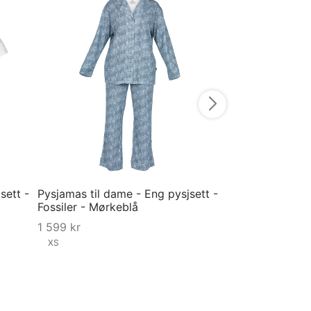
LONE kjole i mø
799
kr
479,4
Velg størrelse
sett -
Pysjamas til dame - Eng pysjsett -
Fossiler - Mørkeblå
1 599
kr
XS
Velg størrelse