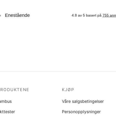
ørrelse
Velg størrelse
PRODUKTENE
KJØP
ambus
Våre salgsbetingelser
kttester
Personopplysninger