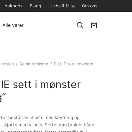
Lookbook
Blogg
Lilleba & Miljø
Om oss
Alle varer
lleksjon
/
Sommerminner
/
BILLIE sett i mønster
IE sett i mønster
g”
ttet består av shorts med knytning og
 skjorte med v-hals. Settet kan brukes både