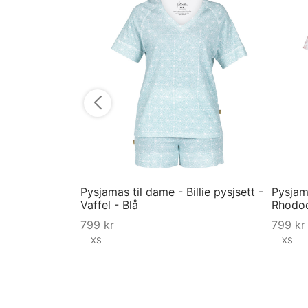
Pysjamas til dame - Billie pysjsett -
Pysjama
Vaffel - Blå
Rhodod
799
kr
799
kr
XS
XS
Velg størrelse
Velg st