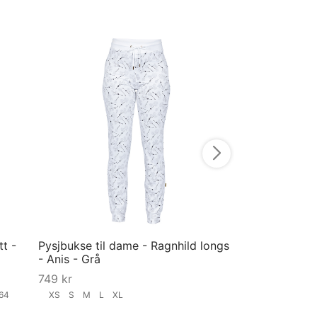
Nattrøye til da
Grå
799
kr
XS
S
M
L
X
Velg størrelse
tt -
Pysjbukse til dame - Ragnhild longs
- Anis - Grå
749
kr
164
XS
S
M
L
XL