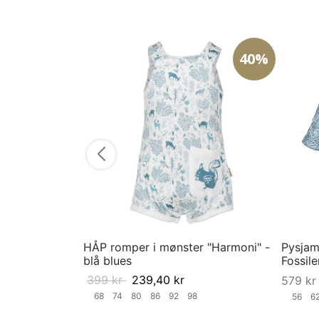
40%
HÅP romper i mønster "Harmoni" -
Pysjama
blå blues
Fossile
399
kr
239,40
kr
579
kr
68
74
80
86
92
98
56
6
Velg størrelse