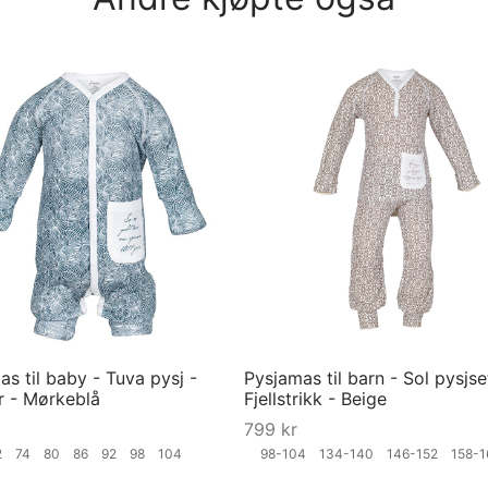
s til baby - Tuva pysj -
Pysjamas til barn - Sol pysjse
r - Mørkeblå
Fjellstrikk - Beige
799
kr
2
74
80
86
92
98
104
98-104
134-140
146-152
158-