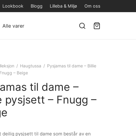
Lookbook
Blogg
Lilleba & Miljø
Om oss
Alle varer
lleksjon
/
Haugtussa
/
Pysjamas til dame – Billie
 Fnugg – Beige
jamas til dame –
ie pysjsett – Fnugg –
ge
et deilig pysjsett til dame som består av en