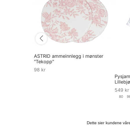
ASTRID ammeinnlegg i mønster
"Tekopp"
98
kr
Pysjama
Kjøp
Lillebj
549
kr
80
9
Velg st