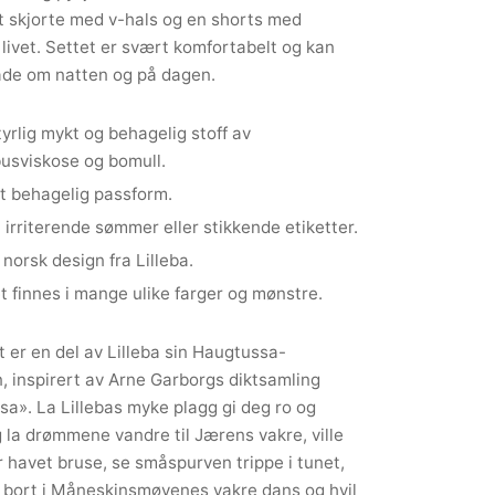
 skjorte med v-hals og en shorts med
i livet. Settet er svært komfortabelt og kan
åde om natten og på dagen.
yrlig mykt og behagelig stoff av
usviskose og bomull.
t behagelig passform.
 irriterende sømmer eller stikkende etiketter.
 norsk design fra Lilleba.
t finnes i mange ulike farger og mønstre.
t er en del av Lilleba sin Haugtussa-
n, inspirert av Arne Garborgs diktsamling
a». La Lillebas myke plagg gi deg ro og
 la drømmene vandre til Jærens vakre, ville
r havet bruse, se småspurven trippe i tunet,
 bort i Måneskinsmøyenes vakre dans og hvil