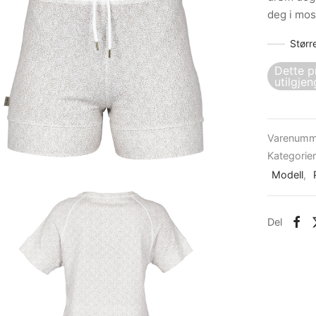
deg i mo
Størr
Dette p
utilgjen
Varenumm
Kategorie
Modell
,
Del