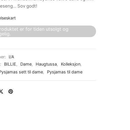
seseng… Sov godt!
elseskart
roduktet er for tiden utsolgt og
gelig.
er:
I/A
r:
BILLIE
,
Dame
,
Haugtussa
,
Kolleksjon
,
Pysjamas sett til dame
,
Pysjamas til dame