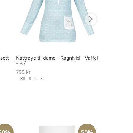
XS
S
M
L
X
Velg størrelse
sett -
Nattrøye til dame - Ragnhild - Vaffel
- Blå
799
kr
XS
S
L
XL
Velg størrelse
50%
50%