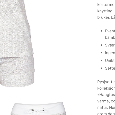
kortermet
knytting 
brukes b
Event
bamb
Svær
Ingen
Unikt
Sette
Pysjsette
kolleksjo
«Haugtuss
varme, og
natur. Hø
drøm deg