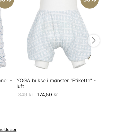
HÅP romper i m
blå blues
399
kr
239,
68
74
80
86
Velg størrelse
ne" -
YOGA bukse i mønster "Etikette" -
luft
349
kr
174,50
kr
Velg størrelse