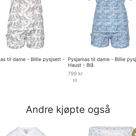
s til dame - Billie pysjsett -
Pysjamas til dame - Billie pysj
Haust - Blå
799
kr
S
XS
ørrelse
Velg størrelse
Andre kjøpte også