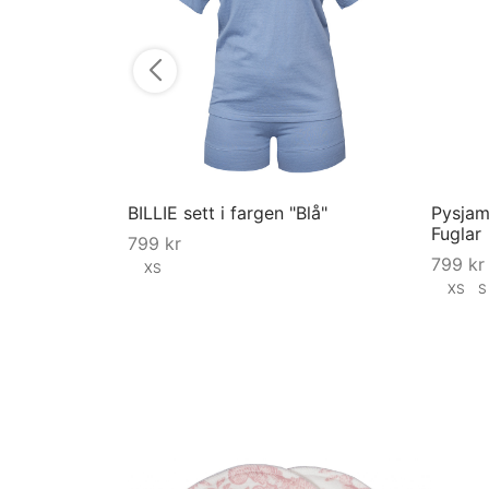
BILLIE sett i fargen "Blå"
Pysjama
Fuglar
799
kr
799
kr
XS
XS
Velg størrelse
Velg st