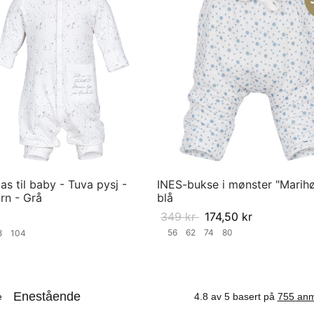
s til baby - Tuva pysj -
INES-bukse i mønster "Marihø
ørn - Grå
blå
349
kr
174,50
kr
56
62
74
80
8
104
Velg størrelse
ørrelse