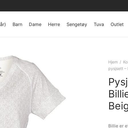
år)
Barn
Dame
Herre
Sengetøy
Tuva
Outlet
Hjem
/
Ko
pysjsett –
Pys
Bill
Bei
Billie er 