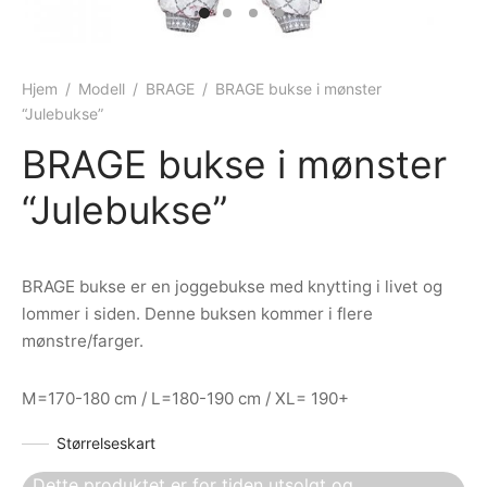
ngewear
genkåper
rshorts
trekk
ehør
skjorter
piece
n/teppe
Hjem
/
Modell
/
BRAGE
/
BRAGE bukse i mønster
“Julebukse”
piece
BRAGE bukse i mønster
ngewear
“Julebukse”
ehør
BRAGE bukse er en joggebukse med knytting i livet og
lommer i siden. Denne buksen kommer i flere
mønstre/farger.
M=170-180 cm / L=180-190 cm / XL= 190+
Størrelseskart
Dette produktet er for tiden utsolgt og