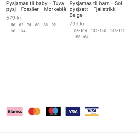
Pysjamas til baby - Tuva
Pysjamas til barn - Sol
pysj - Fossiler - Mørkeblå
pysjsett - Fjellstrikk -
Beige
579
kr
799
kr
56
62
74
80
86
92
98-104
134-140
146-152
98
104
158-164