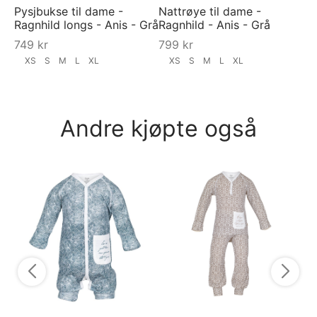
Pysjbukse til dame -
Nattrøye til dame -
Ragnhild longs - Anis - Grå
Ragnhild - Anis - Grå
749
kr
799
kr
XS
S
M
L
XL
XS
S
M
L
XL
Andre kjøpte også
RA
"S
9