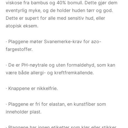
viskose fra bambus og 40% bomull. Dette gjør dem
eventyrlig myke, og de holder huden tørr og god.
Dette er supert for alle med sensitiv hud, eller
atopisk eksem.
· Plaggene møter Svanemerke-krav for azo-
fargestoffer.
· De er PH-nøytrale og uten formaldehyd, som kan
være både allergi- og kreftfremkallende.
· Knappene er nikkelfrie.
· Plaggene er fri for elastan, en kunstfiber som
inneholder plast.
· Plaggene har ingen etiketter som klør eller stikker.