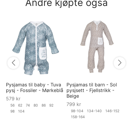
Andre kjøpte også
Py
Ra
7
Pysjamas til baby - Tuva
Pysjamas til barn - Sol
pysj - Fossiler - Mørkeblå
pysjsett - Fjellstrikk -
Beige
579
kr
799
kr
56
62
74
80
86
92
98-104
134-140
146-152
98
104
158-164