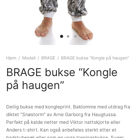
ngewear
genkåper
rshorts
trekk
ehør
skjorter
piece
n/teppe
piece
ngewear
Hjem
/
Modell
/
BRAGE
/
BRAGE bukse “Kongle på haugen”
BRAGE bukse “Kongle
ehør
på haugen”
Deilig bukse med kongleprint. Baklomme med utdrag fra
diktet "Snøstorm" av Arne Garborg fra Haugtussa.
Perfekt på kalde netter med Viktor nattskjorte eller
Anders t-shirt. Kan også anbefales sterkt etter et
badstubesøk eller som en yoga treningsbukse. Suger