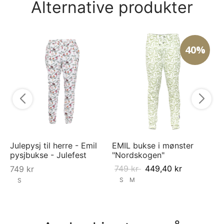
Alternative produkter
40%
Py
Ul
6
Julepysj til herre - Emil
EMIL bukse i mønster
pysjbukse - Julefest
"Nordskogen"
749
kr
449,40
kr
749
kr
S
M
S