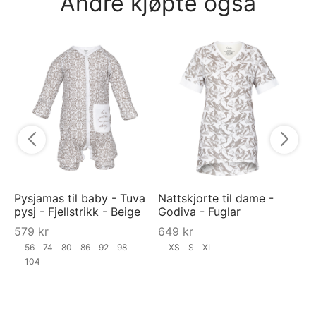
Andre kjøpte også
Py
py
7
Pysjamas til baby - Tuva
Nattskjorte til dame -
pysj - Fjellstrikk - Beige
Godiva - Fuglar
579
kr
649
kr
56
74
80
86
92
98
XS
S
XL
104