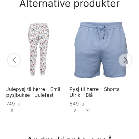
Alternative produkter
Py
Va
7
Julepysj til herre - Emil
Pysj til herre - Shorts -
pysjbukse - Julefest
Ulrik - Blå
749
kr
649
kr
S
S
L
XL