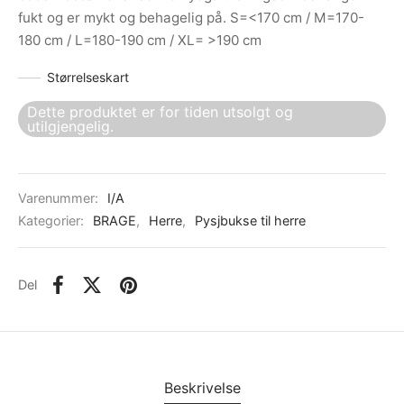
fukt og er mykt og behagelig på. S=<170 cm / M=170-
180 cm / L=180-190 cm / XL= >190 cm
Størrelseskart
Dette produktet er for tiden utsolgt og
utilgjengelig.
Varenummer:
I/A
Kategorier:
BRAGE
,
Herre
,
Pysjbukse til herre
Del
Beskrivelse