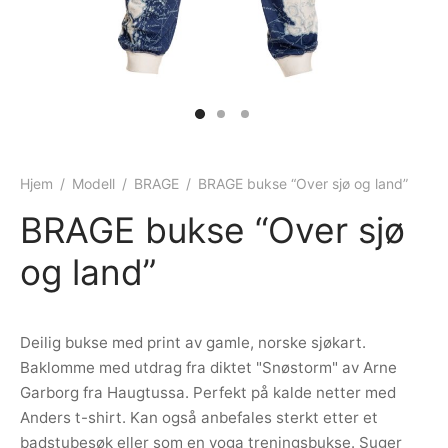
ngewear
genkåper
rshorts
trekk
ehør
skjorter
piece
n/teppe
piece
ngewear
Hjem
/
Modell
/
BRAGE
/
BRAGE bukse “Over sjø og land”
BRAGE bukse “Over sjø
ehør
og land”
Deilig bukse med print av gamle, norske sjøkart.
Baklomme med utdrag fra diktet "Snøstorm" av Arne
Garborg fra Haugtussa. Perfekt på kalde netter med
Anders t-shirt. Kan også anbefales sterkt etter et
badstubesøk eller som en yoga treningsbukse. Suger