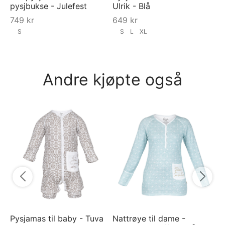
pysjbukse - Julefest
Ulrik - Blå
749
kr
649
kr
S
S
L
XL
Andre kjøpte også
Py
Ra
Bl
7
Pysjamas til baby - Tuva
Nattrøye til dame -