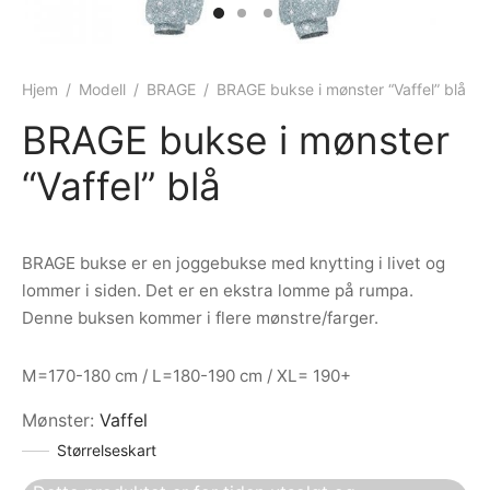
ngewear
genkåper
rshorts
trekk
ehør
skjorter
piece
n/teppe
Hjem
/
Modell
/
BRAGE
/
BRAGE bukse i mønster “Vaffel” blå
BRAGE bukse i mønster
piece
“Vaffel” blå
ngewear
ehør
BRAGE bukse er en joggebukse med knytting i livet og
lommer i siden. Det er en ekstra lomme på rumpa.
Denne buksen kommer i flere mønstre/farger.
M=170-180 cm / L=180-190 cm / XL= 190+
Mønster
:
Vaffel
Størrelseskart