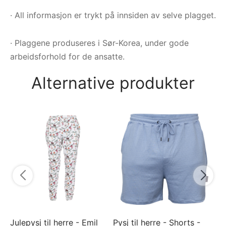
· All informasjon er trykt på innsiden av selve plagget.
· Plaggene produseres i Sør-Korea, under gode
arbeidsforhold for de ansatte.
Alternative produkter
Py
Va
7
Julepysj til herre - Emil
Pysj til herre - Shorts -