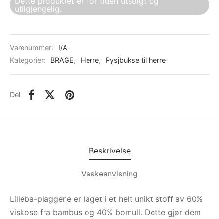
Dette produktet er for tiden utsolgt og
utilgjengelig.
Varenummer:
I/A
Kategorier:
BRAGE
,
Herre
,
Pysjbukse til herre
Del
Beskrivelse
Vaskeanvisning
Lilleba-plaggene er laget i et helt unikt stoff av 60%
viskose fra bambus og 40% bomull. Dette gjør dem