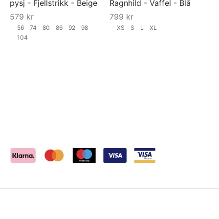
pysj - Fjellstrikk - Beige
Ragnhild - Vaffel - Blå
579
kr
799
kr
56
74
80
86
92
98
XS
S
L
XL
104