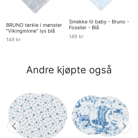
Smekke til baby - Bruno -
BRUNO tørkle i mønster
Fossiler - Blå
"Vikingminne" lys blå
149
kr
149
kr
Andre kjøpte også
Py
Ra
Bl
7