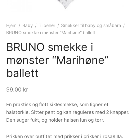
ngewear
genkåper
rshorts
trekk
ehør
skjorter
piece
n/teppe
Hjem
/
Baby
/
Tilbehør
/
Smekker til baby og småbarn
/
BRUNO smekke i mønster “Marihøne” ballett
piece
BRUNO smekke i
ngewear
mønster “Marihøne”
ehør
ballett
99.00
kr
En praktisk og flott siklesmekke, som ligner et
halstørkle. Sitter pent og kan reguleres med 2 knapper.
Den suger fukt, og holder halsen lun og tørr.
Prikken over outfitet med prikker i prikker i rosa/lilla.