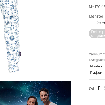
M=170-18
Mønster
Størr
Dette p
utilgjen
Varenumm
Kategorie
Nordisk n
Pysjbukse
Del