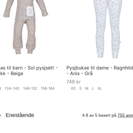
s til barn - Sol pysjsett -
Pysjbukse til dame - Ragnhild
rikk - Beige
- Anis - Grå
749
kr
04
134-140
146-152
158-164
XS
S
M
L
XL
ørrelse
Velg størrelse