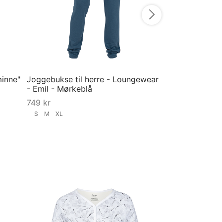
minne"
Joggebukse til herre - Loungewear
- Emil - Mørkeblå
749
kr
S
M
XL
Velg størrelse
Pysjamas til ba
Keramikk - Blå