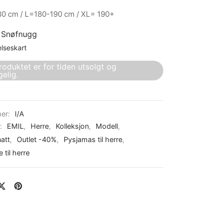
0 cm / L=180-190 cm / XL= 190+
:
Snøfnugg
elseskart
roduktet er for tiden utsolgt og
gelig.
er:
I/A
r:
EMIL
,
Herre
,
Kolleksjon
,
Modell
,
att
,
Outlet -40%
,
Pysjamas til herre
,
 til herre