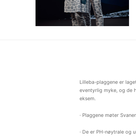
Lilleba-plaggene er lage
eventyrlig myke, og de h
eksem.
· Plaggene møter Svanem
· De er PH-nøytrale og 