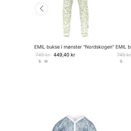
EMIL bukse i mønster "Nordskogen"
EMIL b
749
kr
449,40
kr
749
kr
S
M
S
Velg størrelse
Velg st