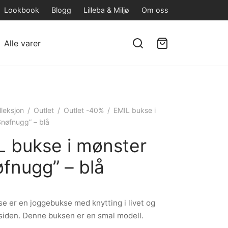
Lookbook
Blogg
Lilleba & Miljø
Om oss
Alle varer
lleksjon
/
Outlet
/
Outlet -40%
/
EMIL bukse i
Snøfnugg” – blå
L bukse i mønster
fnugg” – blå
e er en joggebukse med knytting i livet og
siden. Denne buksen er en smal modell.