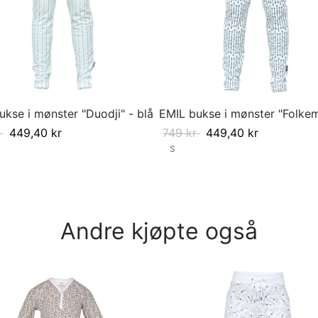
ukse i mønster "Duodji" - blå
EMIL bukse i mønster "Folke
449,40
kr
749
kr
449,40
kr
S
ørrelse
Velg størrelse
Andre kjøpte også