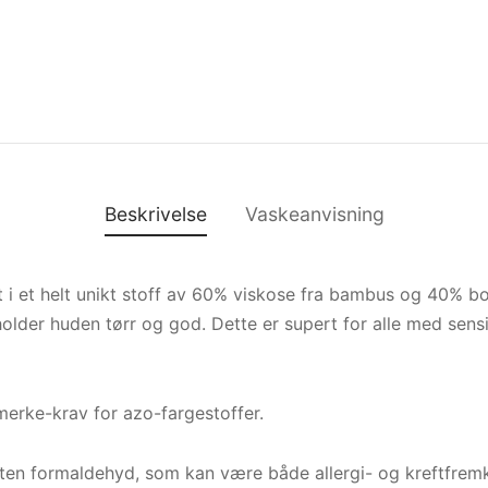
Beskrivelse
Vaskeanvisning
t i et helt unikt stoff av 60% viskose fra bambus og 40% b
older huden tørr og god. Dette er supert for alle med sensit
erke-krav for azo-fargestoffer.
uten formaldehyd, som kan være både allergi- og kreftfremk