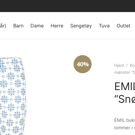
år)
Barn
Dame
Herre
Sengetøy
Tuva
Outlet
40%
Hjem
/
Ko
mønster “
EMI
“Snø
EMIL buks
lommer i 