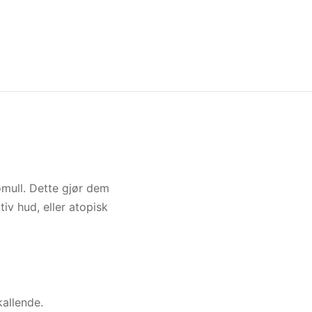
omull. Dette gjør dem
iv hud, eller atopisk
allende.