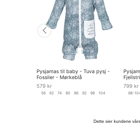
Pysjamas til baby - Tuva pysj -
Pysjama
Fossiler - Mørkeblå
Fjellst
579
kr
799
kr
56
62
74
80
86
92
98
104
98-1
Velg størrelse
Velg st