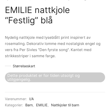
ngewear
genkåper
rshorts
trekk
EMILIE nattkjole
“Festlig” blå
ehør
skjorter
piece
n/teppe
piece
Nydelig nattkjole med lyseblått print inspirert av
ngewear
rosemaling. Dekorativ lomme med nostalgisk engel og
vers fra Per Sivles "Den fyrste song". Kantet med
ehør
strikkestriper i samme farge.
Størrelseskart
Dette produktet er for tiden utsolgt og
utilgjengelig.
Varenummer:
I/A
Kategorier:
Barn
,
EMILIE
,
Nattkjoler til barn