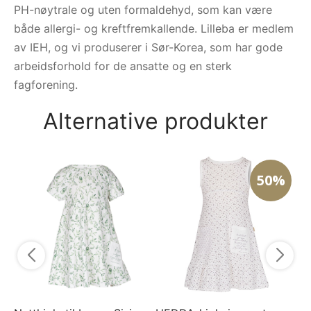
PH-nøytrale og uten formaldehyd, som kan være
både allergi- og kreftfremkallende. Lilleba er medlem
av IEH, og vi produserer i Sør-Korea, som har gode
arbeidsforhold for de ansatte og en sterk
fagforening.
Alternative produkter
50%
Na
Rh
6