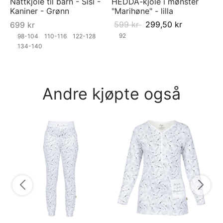
Nattkjole til barn - Sisi -
HEDDA-kjole i mønster
Kaniner - Grønn
"Marihøne" - lilla
599
kr
299,50
kr
699
kr
92
98-104
110-116
122-128
134-140
Andre kjøpte også
Py
py
Be
7