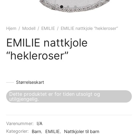
ngewear
genkåper
rshorts
trekk
ehør
skjorter
piece
n/teppe
Hjem
/
Modell
/
EMILIE
/
EMILIE nattkjole “hekleroser”
piece
EMILIE nattkjole
“hekleroser”
ngewear
ehør
Størrelseskart
Dette produktet er for tiden utsolgt og
utilgjengelig.
Varenummer:
I/A
Kategorier:
Barn
,
EMILIE
,
Nattkjoler til barn