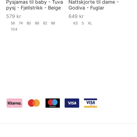
Pysjamas til baby - Tuva
Nattskjorte til dame -
pysj - Fjellstrikk - Beige
Godiva - Fuglar
579
kr
649
kr
56
74
80
86
92
98
XS
S
XL
104