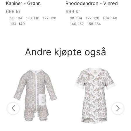
Kaniner - Grønn
Rhododendron - Vinrød
699
kr
699
kr
98-104
110-116
122-128
98-104
122-128
134-140
134-140
146-152
158-164
Andre kjøpte også
Py
py
7