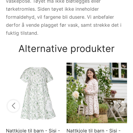
vaskepose. Tøyet må ikke bløtlegges eller
tørketromles. Siden tøyet ikke inneholder
formaldehyd, vil fargene bli dusere. Vi anbefaler
derfor å vende plagget før vask, samt strekke det i
fuktig tilstand.
Alternative produkter
Na
Li
6
Nattkjole til barn - Sisi -
Nattkjole til barn - Sisi -