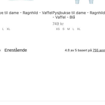
e til dame - Ragnhild - Vaffel
Pysjbukse til dame - Ragnhild
- Vaffel - Blå
749
kr
S
L
XL
XS
S
M
L
XL
ørrelse
Velg størrelse