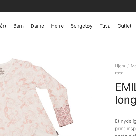
år)
Barn
Dame
Herre
Sengetøy
Tuva
Outlet
Hjem
/
Mo
rosa
EMIL
long
Et nydeli
print ins