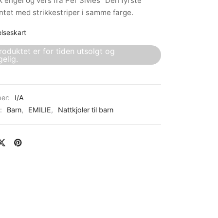
k engel og vers fra Per Sivles "Den fyrste
ntet med strikkestriper i samme farge.
elseskart
roduktet er for tiden utsolgt og
gelig.
er:
I/A
r:
Barn
,
EMILIE
,
Nattkjoler til barn