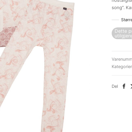
nostalgis
song". Ka
Størr
Dette p
utilgjen
Varenumm
Kategorie
Del