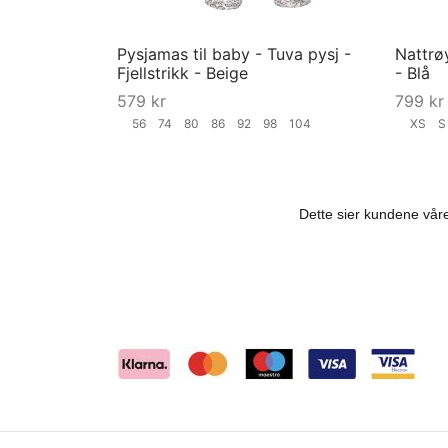
Pysjamas til baby - Tuva pysj -
Nattrøy
Fjellstrikk - Beige
- Blå
579
kr
799
kr
56
74
80
86
92
98
104
XS
Velg størrelse
Velg st