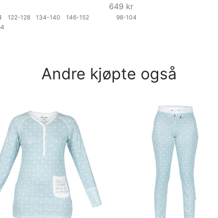
649
kr
04
122-128
134-140
146-152
98-104
164
Velg størrelse
ørrelse
Andre kjøpte også