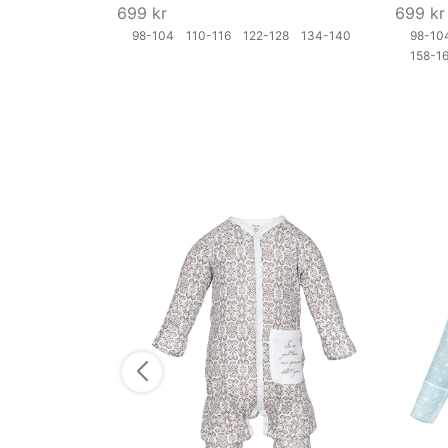
699
kr
699
kr
98-104
110-116
122-128
134-140
98-1
158-
Velg størrelse
Velg st