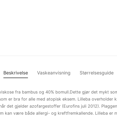
Beskrivelse
Vaskeanvisning
Størrelsesguide
viskose fra bambus og 40% bomull.Dette gjør det mykt som
om er bra for alle med atopisk eksem. Lilleba overholder kr
når det gjelder azofargestoffer (Eurofins juli 2012). Plagg
m kan være både allergi- og kreftfremkallende. Lilleba er 