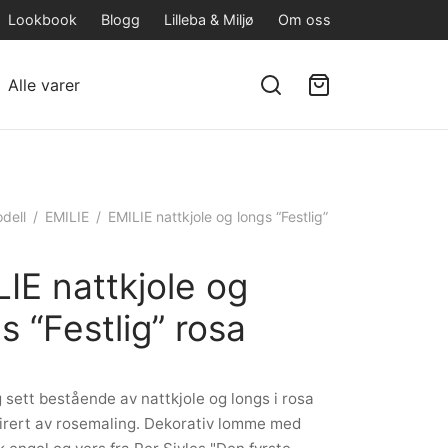
Lookbook
Blogg
Lilleba & Miljø
Om oss
Alle varer
dell
/
EMILIE
/
EMILIE nattkjole og longs “Festlig”
IE nattkjole og
s “Festlig” rosa
g sett bestående av nattkjole og longs i rosa
pirert av rosemaling. Dekorativ lomme med