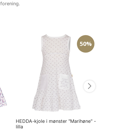
forening.
50%
SISI nattkjole 
St. Petri
649
kr
324,5
92
Velg størrelse
HEDDA-kjole i mønster "Marihøne" -
lilla