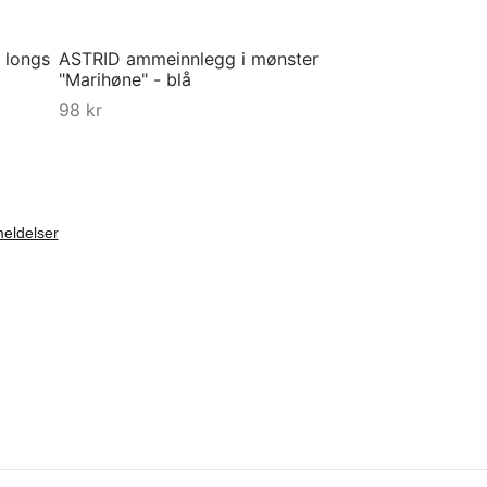
 longs
ASTRID ammeinnlegg i mønster
"Marihøne" - blå
98
kr
Kjøp