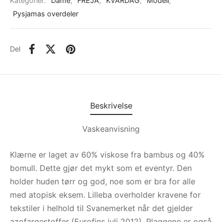
Kategorier:
Dame
,
FREJA
,
KVARDAG
,
Modell
,
Pysjamas overdeler
Del
Beskrivelse
Vaskeanvisning
Klærne er laget av 60% viskose fra bambus og 40%
bomull. Dette gjør det mykt som et eventyr. Den
holder huden tørr og god, noe som er bra for alle
med atopisk eksem. Lilleba overholder kravene for
tekstiler i helhold til Svanemerket når det gjelder
azofargestoffer (Eurofins juli 2012). Plaggene er også