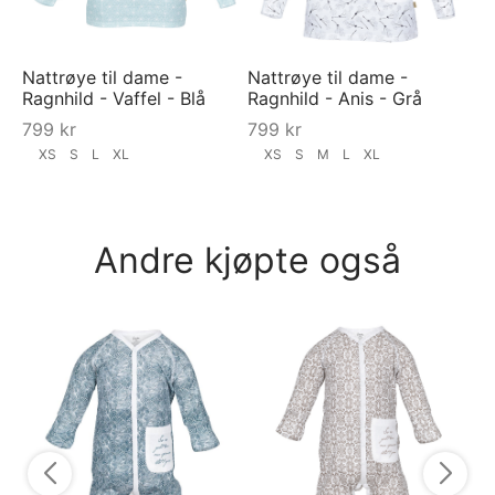
Nattrøye til dame -
Nattrøye til dame -
Ragnhild - Vaffel - Blå
Ragnhild - Anis - Grå
799
kr
799
kr
XS
S
L
XL
XS
S
M
L
XL
Andre kjøpte også
Bu
Li
3