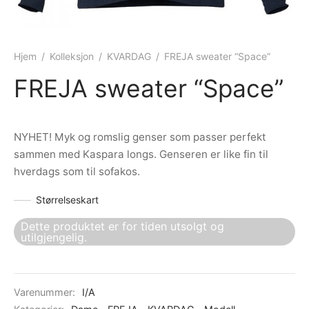
ngewear
genkåper
rshorts
trekk
ehør
skjorter
piece
n/teppe
Hjem
/
Kolleksjon
/
KVARDAG
/
FREJA sweater “Space”
FREJA sweater “Space”
piece
ngewear
NYHET! Myk og romslig genser som passer perfekt
ehør
sammen med Kaspara longs. Genseren er like fin til
hverdags som til sofakos.
Størrelseskart
Dette produktet er for tiden utsolgt og
utilgjengelig.
Varenummer:
I/A