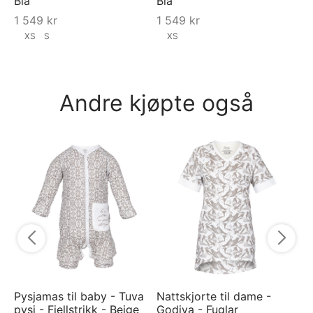
Blå
Blå
1 549
kr
1 549
kr
XS
S
XS
Andre kjøpte også
Py
py
7
Pysjamas til baby - Tuva
Nattskjorte til dame -
pysj - Fjellstrikk - Beige
Godiva - Fuglar