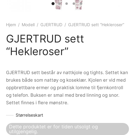
ngewear
genkåper
rshorts
trekk
ehør
skjorter
piece
n/teppe
Hjem
/
Modell
/
GJERTRUD
/
GJERTRUD sett “Hekleroser”
GJERTRUD sett
piece
“Hekleroser”
ngewear
ehør
GJERTRUD sett består av nattkjole og tights. Settet kan
brukes både som nattøy og koseklær. Kjolen er vid med
oppbrettbare ermer og praktisk lomme til fjernkontroll
og telefon. Buksen er smal med bred linning og snor.
Settet finnes i flere mønstre.
Størrelseskart
Dette produktet er for tiden utsolgt og
utilgjengelig.