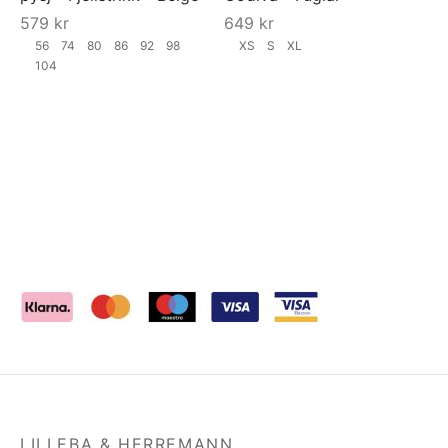
579
kr
649
kr
56
74
80
86
92
98
XS
S
XL
104
LILLEBA & HERREMANN