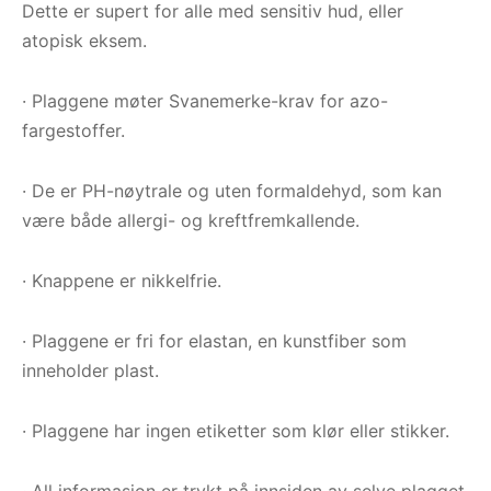
Dette er supert for alle med sensitiv hud, eller
atopisk eksem.
· Plaggene møter Svanemerke-krav for azo-
fargestoffer.
· De er PH-nøytrale og uten formaldehyd, som kan
være både allergi- og kreftfremkallende.
· Knappene er nikkelfrie.
· Plaggene er fri for elastan, en kunstfiber som
inneholder plast.
· Plaggene har ingen etiketter som klør eller stikker.
· All informasjon er trykt på innsiden av selve plagget.