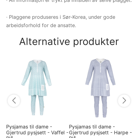
· Plaggene produseres i Sør-Korea, under gode
arbeidsforhold for de ansatte.
Alternative produkter
Py
Gj
Ro
1 
Pysjamas til dame -
Pysjamas til dame -
Gjertrud pysjsett - Vaffel -
Gjertrud pysjsett - Harpe -