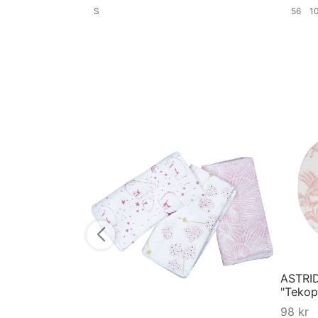
S
56
1
Velg størrelse
Velg st
ASTRID
"Tekop
98
kr