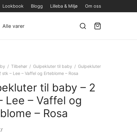
Lookbook
Blogg
Lilleba & Miljø
Om oss
Alle varer
by
/
Tilbehør
/
Gulpekluter til baby
/
Gulpekluter
 2 stk – Lee – Vaffel og Erteblome – Rosa
ekluter til baby – 2
– Lee – Vaffel og
eblome – Rosa
kr