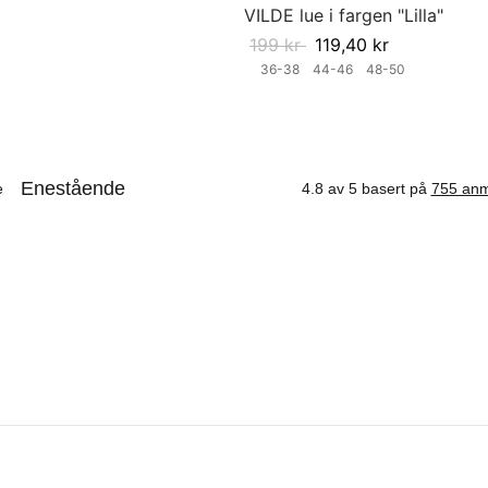
VILDE lue i fargen "Lilla"
199
kr
119,40
kr
36-38
44-46
48-50
Velg størrelse