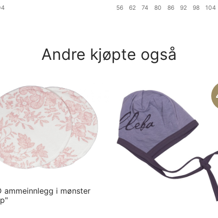
04
56
62
74
80
86
92
98
10
ørrelse
Velg størrelse
Andre kjøpte også
 ammeinnlegg i mønster
p"