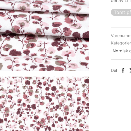
del av Li
Tomt på
Varenumm
Kategorie
Nordisk 
Del