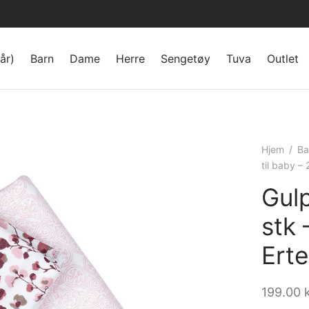
år)
Barn
Dame
Herre
Sengetøy
Tuva
Outlet
Hjem
/
Ba
til baby –
Gulp
stk 
Ert
199.00