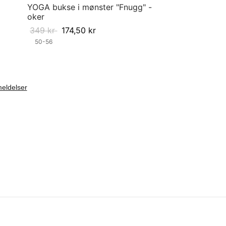
YOGA bukse i mønster "Fnugg" -
oker
349
kr
174,50
kr
50-56
Velg størrelse