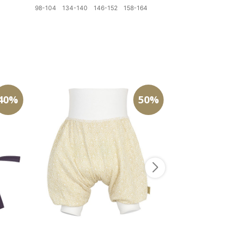
4
98-104
134-140
146-152
158-164
Velg størrelse
40%
50%
ALFRED koseklu
"Tekopp"
198
kr
Kjøp