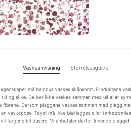
Vaskeanvisning
Størrelsesguide
e egenskaper må bambus vaskes skånsomt. Produktene vas
ull og silke. De bør ikke vaskes sammen med ull eller synt
yke fibrene. Dersom plaggene vaskes sammen med plagg med 
i en vaskepose. Tøyet må ikke bløtlegges eller tørketromles
vil fargene bli dusere. Vi anbefaler derfor å vende plagget