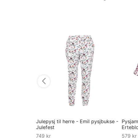
Julepysj til herre - Emil pysjbukse -
Pysjama
Julefest
Ertebl
749
kr
579
kr