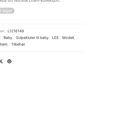
lleba sin Nordisk Drøm-kolleksjon.
 lager
er:
L1216149
r:
Baby
,
Gulpekluter til baby
,
LEE
,
Modell
,
drøm
,
Tilbehør