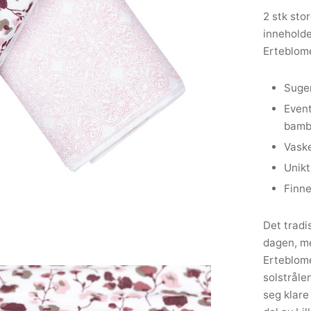
2 stk sto
inneholde
Erteblom
Suger
Event
bamb
Vaske
Unikt
Finne
Det tradi
dagen, me
Erteblome
solstråle
seg klare