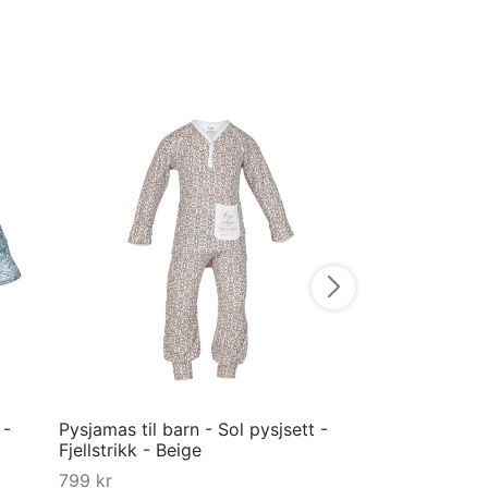
Pysjamas til dam
Vaffel - Blå
799
kr
XS
Velg størrelse
 -
Pysjamas til barn - Sol pysjsett -
Fjellstrikk - Beige
799
kr