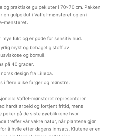
re og praktiske gulpekluter i 70×70 cm. Pakken
r en gulpeklut i Vaffel-mønsteret og en i
e-mønsteret.
 mye fukt og er gode for sensitiv hud.
yrlig mykt og behagelig stoff av
usviskose og bomull.
s på 40 grader.
 norsk design fra Lilleba.
s i flere ulike farger og mønstre.
sjonelle Vaffel-mønsteret representerer
d hardt arbeid og fortjent fritid, mens
 peker på de siste øyeblikkene hvor
nde treffer vår vakre natur, når plantene gjør
 for å hvile etter dagens innsats. Klutene er en