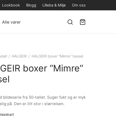
Lookbook
Blogg
Lilleba & Miljø
Om oss
Alle varer
dell
/
HALGEIR
/
HALGEIR boxer “Mimre” hassel
GEIR boxer “Mimre”
sel
 bildeserie fra 50-tallet. Suger fukt og er myk
ig på. Den er litt stor i størrelsen.
elseskart