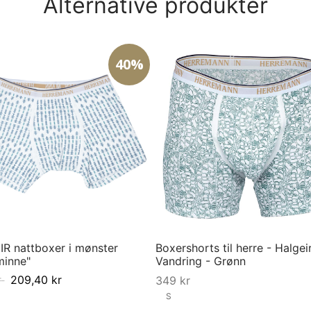
Alternative produkter
40%
R nattboxer i mønster
Boxershorts til herre - Halgeir
minne"
Vandring - Grønn
r
209,40
kr
349
kr
S