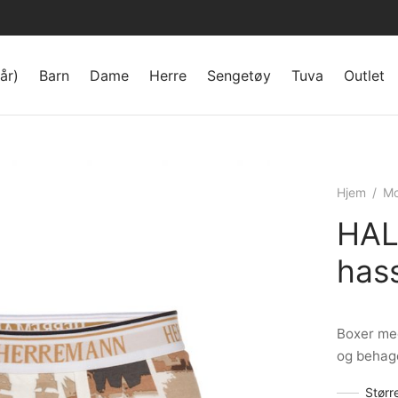
år)
Barn
Dame
Herre
Sengetøy
Tuva
Outlet
Hjem
/
Mo
HAL
has
Boxer med
og behagel
Størr