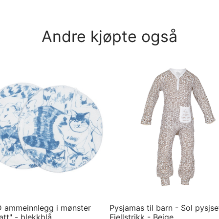
ørrelse
Velg størrelse
Andre kjøpte også
 ammeinnlegg i mønster
Pysjamas til barn - Sol pysjse
tt" - blekkblå
Fjellstrikk - Beige