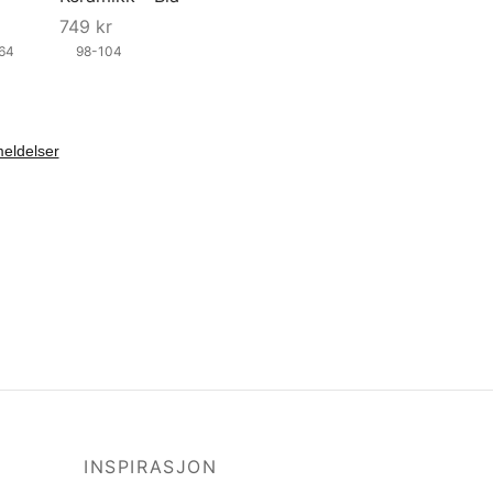
749
kr
164
98-104
Velg størrelse
INSPIRASJON