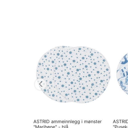
Velg størrelse
Velg st
ASTRID ammeinnlegg i mønster
ASTRID
"Marihøne" - blå
"Puseka