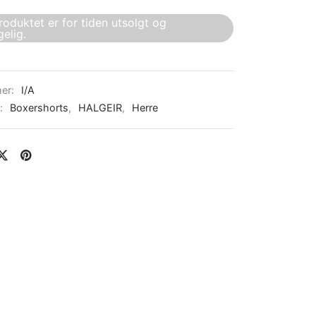
roduktet er for tiden utsolgt og
gelig.
er:
I/A
r:
Boxershorts
,
HALGEIR
,
Herre