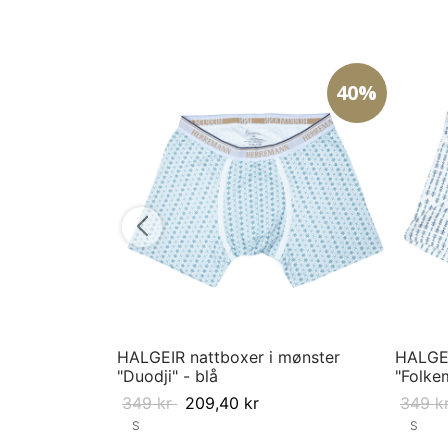
40%
HALGEIR nattboxer i mønster
HALGEI
"Duodji" - blå
"Folke
349
kr
209,40
kr
349
k
S
S