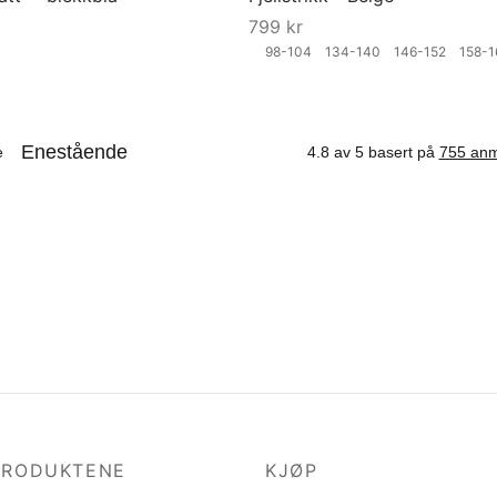
799
kr
98-104
134-140
146-152
158-
Velg størrelse
PRODUKTENE
KJØP