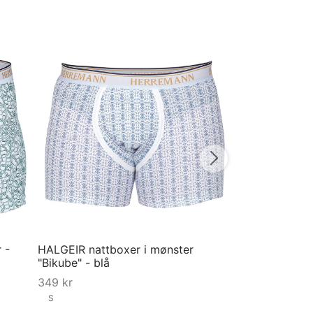
Boxershorts til 
Harpe - Blå
349
kr
S
Velg størrelse
 -
HALGEIR nattboxer i mønster
"Bikube" - blå
349
kr
S