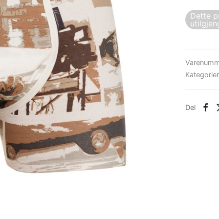
Dette p
utilgjen
Varenumm
Kategorie
Del