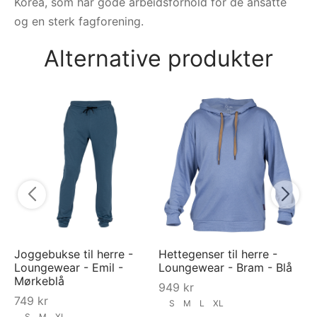
Korea, som har gode arbeidsforhold for de ansatte
og en sterk fagforening.
Alternative produkter
Ju
na
1 
Joggebukse til herre -
Hettegenser til herre -
Loungewear - Emil -
Loungewear - Bram - Blå
Mørkeblå
949
kr
749
kr
S
M
L
XL
S
M
XL