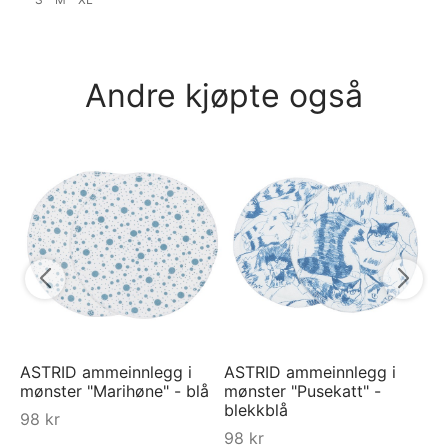
Andre kjøpte også
Py
py
Be
7
ASTRID ammeinnlegg i
ASTRID ammeinnlegg i
mønster "Marihøne" - blå
mønster "Pusekatt" -
blekkblå
98
kr
98
kr