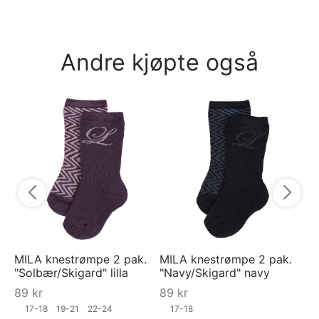
Andre kjøpte også
Py
py
5
MILA knestrømpe 2 pak.
MILA knestrømpe 2 pak.
"Solbær/Skigard" lilla
"Navy/Skigard" navy
89
kr
89
kr
17-18
19-21
22-24
17-18