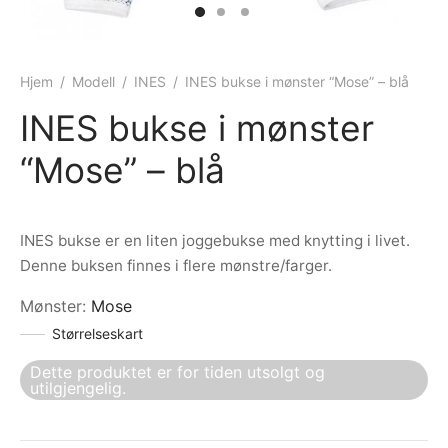
ngewear
genkåper
rshorts
trekk
ehør
skjorter
piece
n/teppe
Hjem
/
Modell
/
INES
/
INES bukse i mønster “Mose” – blå
INES bukse i mønster
piece
“Mose” – blå
ngewear
ehør
INES bukse er en liten joggebukse med knytting i livet.
Denne buksen finnes i flere mønstre/farger.
Mønster
:
Mose
Størrelseskart
Dette produktet er for tiden utsolgt og
utilgjengelig.