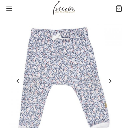
Tilbake
Tilbake
Tilbake
Tilbake
Tilbake
Y (0-3 ÅR)
RN
ME
RE
GETØY
er
jamas
jamas
ngewear
80 – Baby
yer
sett
sett
jamas
00 – Barneseng
bukser
bukser
bukser
200 – Standard
e drakter
er
amas overdeler
er
220 – Ekstra lengde
ehør
kjoler
kjoler
jorter
×220 – Dobbeltdyne