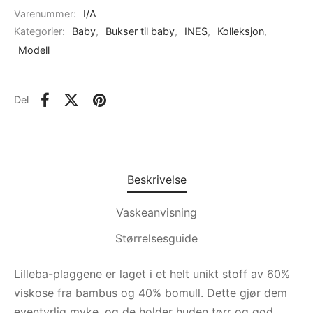
Varenummer:
I/A
Kategorier:
Baby
,
Bukser til baby
,
INES
,
Kolleksjon
,
Modell
Del
Beskrivelse
Vaskeanvisning
Størrelsesguide
Lilleba-plaggene er laget i et helt unikt stoff av 60%
viskose fra bambus og 40% bomull. Dette gjør dem
eventyrlig myke, og de holder huden tørr og god.