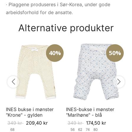
· Plaggene produseres i Sør-Korea, under gode
arbeidsforhold for de ansatte.
Alternative produkter
40%
50%
IN
"M
3
INES bukse i mønster
INES-bukse i mønster
"Krone" - gylden
"Marihøne" - blå
349
kr
209,40
kr
349
kr
174,50
kr
68
56
62
74
80